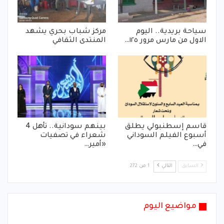
سياحة بريدية.. اليوم
مركز شباب بحري يشهد
الاول من مارس مرور ١٢٥…
المنتدى الثقافي
قاسم إسطنبولي يطلق
بينهم سودانية.. تأهل 4
أسبوع الفيلم السوداني
شعراء في تصفيات
في…
«أمير…
السابق
التالي
1 من 272
مواضيع اليوم