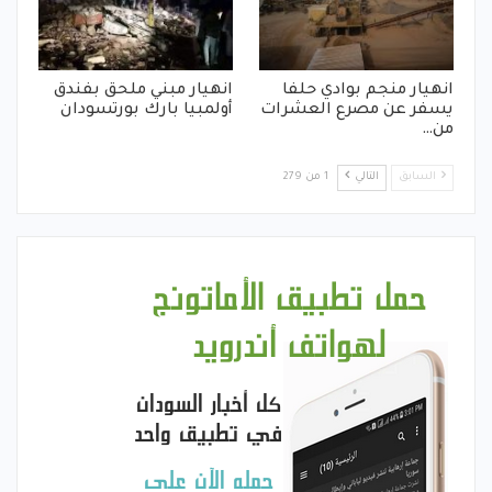
انهيار منجم بوادي حلفا
انهيار مبني ملحق بفندق
يسفر عن مصرع العشرات
أولمبيا بارك بورتسودان
من…
السابق
التالي
1 من 279