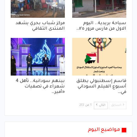
سياحة بريدية.. اليوم
مركز شباب بحري يشهد
الاول من مارس مرور ١٢٥…
المنتدى الثقافي
قاسم إسطنبولي يطلق
بينهم سودانية.. تأهل 4
أسبوع الفيلم السوداني
شعراء في تصفيات
في…
«أمير…
السابق
التالي
1 من 272
مواضيع اليوم