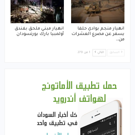
انهيار منجم بوادي حلفا
انهيار مبني ملحق بفندق
يسفر عن مصرع العشرات
أولمبيا بارك بورتسودان
من…
السابق
التالي
1 من 279