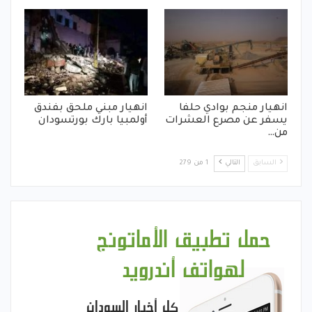
انهيار منجم بوادي حلفا
انهيار مبني ملحق بفندق
يسفر عن مصرع العشرات
أولمبيا بارك بورتسودان
من…
السابق
التالي
1 من 279