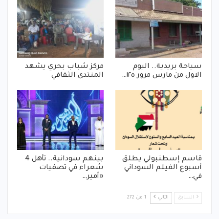
سياحة بريدية.. اليوم
مركز شباب بحري يشهد
الاول من مارس مرور ١٢٥…
المنتدى الثقافي
قاسم إسطنبولي يطلق
بينهم سودانية.. تأهل 4
أسبوع الفيلم السوداني
شعراء في تصفيات
في…
«أمير…
السابق
التالي
1 من 272