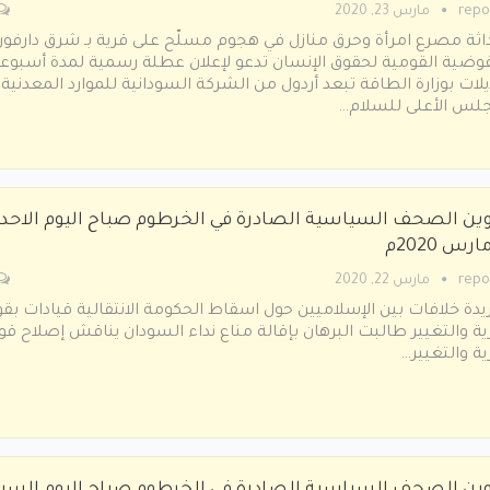
repo
مارس 23, 2020
اثة مصرع امرأة وحرق منازل في هجوم مسلّح على قرية بـ شرق دارفور
وضية القومية لحقوق الإنسان تدعو لإعلان عطلة رسمية لمدة أسبوع
لات بوزارة الطاقة تبعد أردول من الشركة السودانية للموارد المعدنية
جلس الأعلى للسلام…
وين الصحف السياسية الصادرة في الخرطوم صباح اليوم الاحد
repo
مارس 22, 2020
يدة خلافات بين الإسلاميين حول اسقاط الحكومة الانتقالية قيادات بق
ية والتغيير طالبت البرهان بإقالة مناع نداء السودان يناقش إصلاح قو
ية والتغيير…