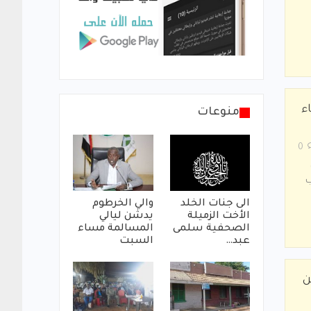
ء
منوعات
0
وب
الى جنات الخلد
والي الخرطوم
الأخت الزميلة
يدشن ليالي
الصحفية سلمى
المسالمة مساء
عبد…
السبت
ن