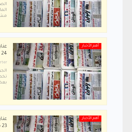
اﻟﺼﺤ
ﻣﺸﺘﺮ
أهم الأخبار
عنا
24 مارس 2020م
rter
الجر
بعض 
أهم الأخبار
عنا
23 مارس 2020م