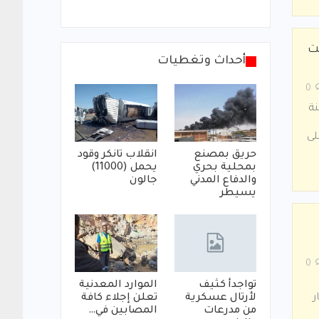
ت
أحداث وتغطيات
0
نة
ﻠﻰ
حريق بمصنع
انقلاب تانكر وقود
بمحلية بحري
يحمل (11000)
والدفاع المدني
جالون
يسيطر
0
تواجدأ كثيف
الموارد المعدنية
لأرتال عسكرية
تعلن إجلاء كافة
ر
من مدرعات
المصابين في…