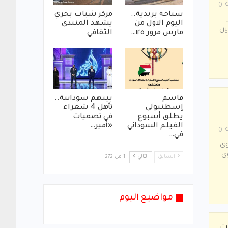
0
سياحة بريدية..
مركز شباب بحري
اليوم الاول من
يشهد المنتدى
ين
مارس مرور ١٢٥…
الثقافي
قاسم
بينهم سودانية..
إسطنبولي
تأهل 4 شعراء
يطلق أسبوع
في تصفيات
الفيلم السوداني
«أمير…
0
في…
وى
ى
السابق
التالي
1 من 272
مواضيع اليوم