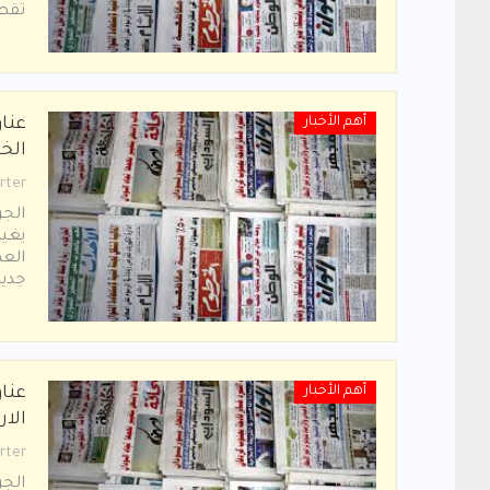
ﺗﻘﻄ
أهم الأخبار
عنا
الخميس 
rter
ﻳﻐﻴﺐ
ﺟﺪﻳﺪ
أهم الأخبار
عنا
الاربعاء 
rter