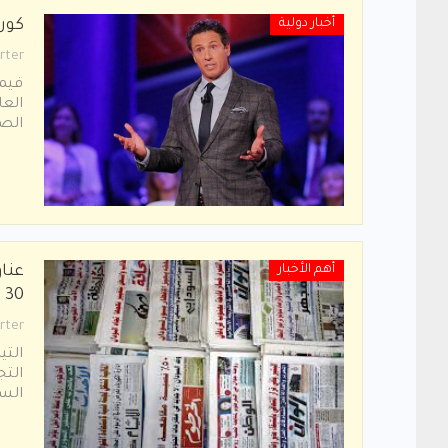
أخبار دولية
كورو
rter
فيما
العا
الصح
أهم الأخبار
عنا
30 مارس 2020م
rter
التي
التج
الس