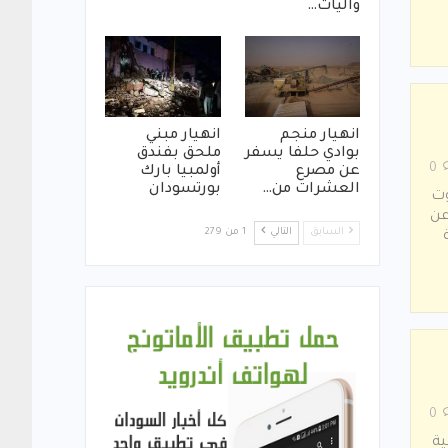
واليات…
انهيار منجم
انهيار مبني
بوادي حلفا يسفر
ملحق بفندق
0
عن مصرع
أولمبيا بارك
العشرات من…
بورتسودان
ﺬاﻛﺮ ﺑﻨﺴﺒﺔ 25% اﻟﻤﻮت
ﻋﻦ
السابق
التالي
1 من 279
0
ريقية