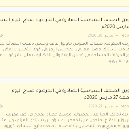
وين الصحف السياسية الصادرة في الخرطوم صباح اليوم السب
repo
مارس 28, 2020
يدة الحكومة: ضعاف النفوس حاولوا إعاقة وحبس ناقلات البضائع لج
لمين تستنكر فصل معلمي المجلس الإفريقي قوى التغيير: لا يمكن
ز الحركات المسلحة في تعيين الولاة واﻟﻲ اﻟﻘﻀﺎرف ﻳﻌﻠﻦ ﻧﺸﺮ ﻗﻮات ﻋ
ود اﻻﺛﻴﻮﺑﻴﺔ …
وين الصحف السياسية الصادرة في الخرطوم صباح اليوم
2 مارس 2020م
repo
مارس 27, 2020
يدة ﺗﺤﺎﻟﻒ اﻟﻤﺰارﻋﻴﻦ ﻟﺤﻤﺪوك: ﻣﻮﺳﻢ ﺣﺼﺎد اﻟﻘﻤﺢ ﻓﻲ ﻛﻒ ﻋﻔﺮﻳﺖ
ن وزﻳﺮ اﻟﺪﻓﺎع ﻳﺤﺘﺠﻮن ﻋﻠﻰ ﺗﺠﻤﻬﺮ اﻟﻤﺴﺆوﻟﻴﻦ ﺑﺴﺮادق اﻟﻌﺰاء دون اﻋﺘﺒﺎ
ﻮروﻧﺎ« ﻣﻔﺮح ﻳﻮﺟﻪ اﻟﻤﺼﻠﻴﻦ ﺑﺄداءﺻﻼة اﻟﺠﻤﻌﺔ ﺧﺎرج اﻟﻤﺴﺎﺟﺪ ﻛﻮروﻧﺎ …