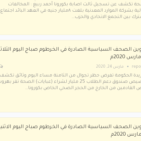
ﺔ ﺗﻜﺸﻒ ﻋﻦ ﺗﺴﺠﻴﻞ ﺛﺎﻟﺚ اﺻﺎﺑﺔ ﺑﻜﻮروﻧﺎ أﺣﻤﺪ رﺑﻴﻊ : اﻟﻤﺨﺎﻟﻔﺎت
اﻟﻤﺎﻟﻴﺔ ﺑﺸﺮﻛﺔ اﻟﻤﻮارد اﻟﻤﻌﺪﻧﻴﺔ بلغت ٨ﻣﻠﻴﺎر ﺟﻨﻴﻪ ﻓﻲ اﻟﻌﻬﺪ اﻟﺒﺎﺋﺪ اﺟﺘﻤﺎع
ك ﺑﻴﻦ اﻟﺘﺠﻤﻊ اﻻﺗﺤﺎدي واﻟﺤﺰب…
وين الصحف السياسية الصادرة في الخرطوم صباح اليوم الثلاثا
repo
مارس 24, 2020
يدة الحكومة تفرض حظر تجوال من الثامنة مساء اليوم وثائق تكشف
تخصيص صندوق دعم الطلاب 25 مليار لشراء (عبايات) الصحة تقر بهر
القادمين من الخارج من الحجر الصحي الخاص بكورونا…
وين الصحف السياسية الصادرة في الخرطوم صباح اليوم الاثني