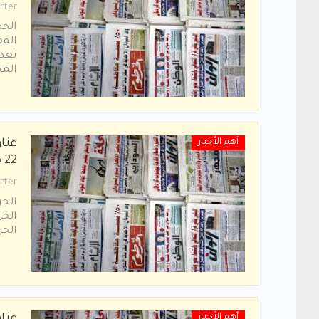
rter
الحد
المف
تعدي
الم
أهم الأخبار
عنا
22 مارس 2020م
rter
الجر
الحر
الحر
أهم الأخبار