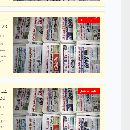
أهم الأخبار
عنا
28 مارس 2020م
rter
الجر
المع
تجاو
اﻟﺤﺪ
أهم الأخبار
عنا
الجمعة 7
rter
الجر
ﺟﻴﺮا
ﻟـ»ﻛ