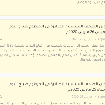
ﻊ ﺣﺒﻞ اﻟﻮد اﻟﻮﺻﻞ…
وين الصحف السياسية الصادرة في الخرطوم صباح اليوم
26 مارس 2020م
repo
مارس 26, 2020
الجريدة ﺣﻈﺮ اﻟﺴﻔﺮ اﻟﻰ اﻟﻮﻻﻳﺎت ﻳﺘﺴﺒﺐ ﻓﻲ ارﺗﻔﺎع اﻟﺘ
 وزﻳﺮ اﻟﺪﻓﺎع أﺛﻨﺎء أداء واﺟﺒﻪ اﻟﻤﻘﺪس رﺋﻴﺴﺔ اﻟﻘﻀﺎة ﺗﻮﺟﻪ ﺑﺎﻻﺿﺮاب 
اﻟﻌﻤﻞ حريق يلتهم 18 ﻓﺪان ﻗﻤﺢ ﺑﺎﻟﻤﻨﺎﻗﻞ اﻟﺼﺤﺔ ﺗﺆﻛﺪ ﻋﺪم ﺗﺴﺠﻴﻞ اﺻﺎﺑﺔ
ة اﻣﺲ ﺑﻜﻮروﻧﺎ…
وين الصحف السياسية الصادرة في الخرطوم صباح اليوم
25 مارس 2020م
repo
مارس 25, 2020
الجريدة ﻣﻨﻈﻤﺔ اﻟﺪﻋﻮة اﻻﺳﻼﻣﻴﺔ ﺗﻔﺼﻞ 300 من معلمي المدراس الاف