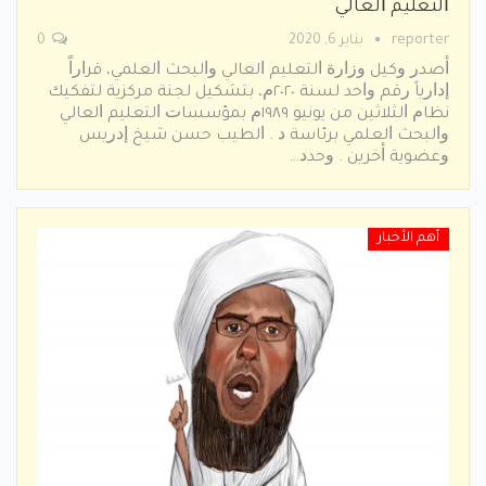
ﺍﻟﺘﻌﻠﻴﻢ ﺍﻟﻌﺎﻟﻲ
reporter
يناير 6, 2020
0
ﺃﺻﺪﺭ ﻭﻛﻴﻞ ﻭﺯﺍﺭﺓ ﺍﻟﺘﻌﻠﻴﻢ ﺍﻟﻌﺎﻟﻲ ﻭﺍﻟﺒﺤﺚ ﺍﻟﻌﻠﻤﻲ، ﻗﺮﺍﺭﺍً
ﺇﺩﺍﺭﻳﺎً ﺭﻗﻢ ﻭﺍﺣﺪ ﻟﺴﻨﺔ ٢٠٢٠ﻡ، ﺑﺘﺸﻜﻴﻞ ﻟﺠﻨﺔ ﻣﺮﻛﺰﻳﺔ ﻟﺘﻔﻜﻴﻚ
ﻧﻈﺎﻡ ﺍﻟﺜﻼﺛﻴﻦ ﻣﻦ ﻳﻮﻧﻴﻮ ١٩٨٩ﻡ ﺑﻤﺆﺳﺴﺎﺕ ﺍﻟﺘﻌﻠﻴﻢ ﺍﻟﻌﺎﻟﻲ
ﻭﺍﻟﺒﺤﺚ ﺍﻟﻌﻠﻤﻲ ﺑﺮﺋﺎﺳﺔ ﺩ . ﺍﻟﻄﻴﺐ ﺣﺴﻦ ﺷﻴﺦ ﺇﺩﺭﻳﺲ
ﻭﻋﻀﻮﻳﺔ ﺃﺧﺮﻳﻦ . ﻭﺣﺪﺩ…
أهم الأخبار