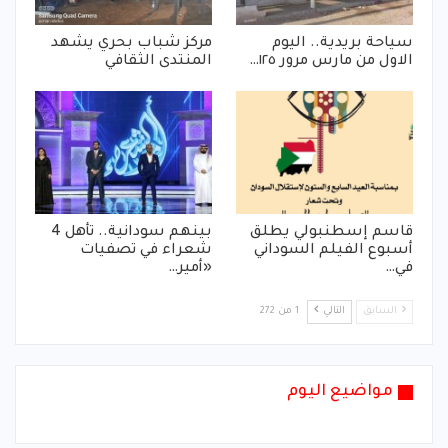
سياحة بريدية.. اليوم
مركز شباب بحري يشهد
الاول من مارس مرور ١٢٥…
المنتدى الثقافي
قاسم إسطنبولي يطلق
بينهم سودانية.. تأهل 4
أسبوع الفيلم السوداني
شعراء في تصفيات
في…
«أمير…
السابق
التالي
1 من 272
مواضيع اليوم