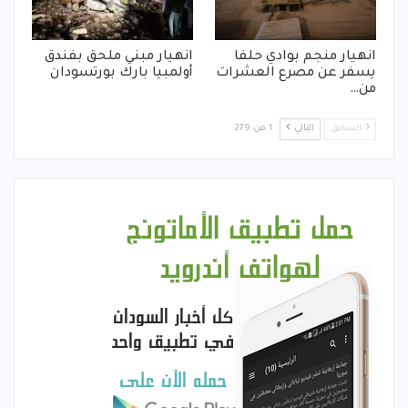
انهيار منجم بوادي حلفا
انهيار مبني ملحق بفندق
يسفر عن مصرع العشرات
أولمبيا بارك بورتسودان
من…
السابق
التالي
1 من 279