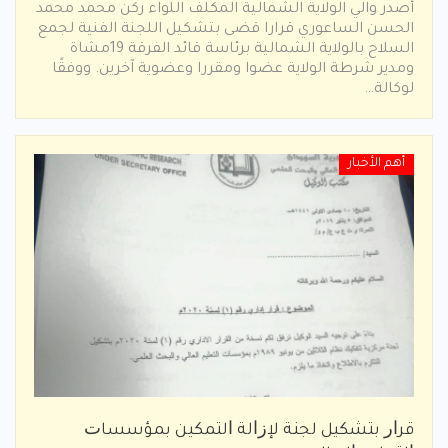
أصدر والي الولاية الشمالية المكلف اللواء ركن محمد محمد
الحسن الساعوري قرارا قضى بتشكيل اللجنة الفنية لجمع
السلاح بالولاية الشمالية برئاسة قائد الفرقة 19مشاة
ومدير شرطة الولاية عضوا ومقررا وعضوية آخرين. ووفقًا
لوكالة…
أهم الأخبار
ﻗﺮﺍﺭ ﺑﺘﺸﻜﻴﻞ ﻟﺠﻨﺔ ﻹﺯﺍﻟﺔ ﺍﻟﺘﻤﻜﻴﻦ ﺑﻤﺆﺳﺴﺎﺕ