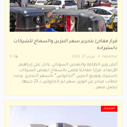
قرار مفاجئ بتحرير سعر البنزين والسماح للشركات
باستيراده
reporter
فبراير 27, 2020
0
أعلن وزير الطاقة والتعدين السوداني عادل علي إبراهيم،
الأربعاء، قرارا مفاجئا قضى بالسماح لبعض الشركات
باستيراد وتوزيع البنزين ”الجازولين“ بالسعر التجاري. وحدد
خطاب صادر عن الوزير، سعر لتر الجازولين بـ 23 جنيها،
ليصل سعر…
اقتصاد