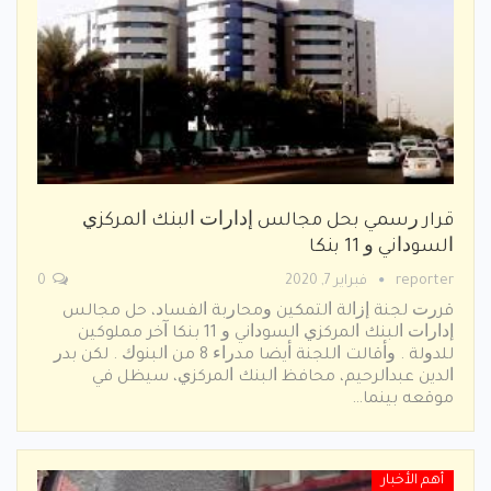
قرار ﺭﺳﻤﻲ ﺑﺤﻞ ﻣﺠﺎﻟﺲ ﺇﺩﺍﺭﺍﺕ ﺍﻟﺒﻨﻚ ﺍﻟﻤﺮﻛﺰﻱ
ﺍﻟﺴﻮﺩﺍﻧﻲ ﻭ 11 ﺑﻨﻜﺎ
reporter
فبراير 7, 2020
0
ﻗﺮﺭﺕ ﻟﺠﻨﺔ ﺇﺯﺍﻟﺔ ﺍﻟﺘﻤﻜﻴﻦ ﻭﻣﺤﺎﺭﺑﺔ ﺍﻟﻔﺴﺎﺩ، ﺣﻞ ﻣﺠﺎﻟﺲ
ﺇﺩﺍﺭﺍﺕ ﺍﻟﺒﻨﻚ ﺍﻟﻤﺮﻛﺰﻱ ﺍﻟﺴﻮﺩﺍﻧﻲ ﻭ 11 ﺑﻨﻜﺎ ﺁﺧﺮ ﻣﻤﻠﻮﻛﻴﻦ
ﻟﻠﺪﻭﻟﺔ . ﻭﺃﻗﺎﻟﺖ ﺍﻟﻠﺠﻨﺔ ﺃﻳﻀﺎ ﻣﺪﺭﺍﺀ 8 ﻣﻦ ﺍﻟﺒﻨﻮﻙ . ﻟﻜﻦ ﺑﺪﺭ
ﺍﻟﺪﻳﻦ ﻋﺒﺪﺍﻟﺮﺣﻴﻢ، ﻣﺤﺎﻓﻆ ﺍﻟﺒﻨﻚ ﺍﻟﻤﺮﻛﺰﻱ، ﺳﻴﻈﻞ ﻓﻲ
ﻣﻮﻗﻌﻪ ﺑﻴﻨﻤﺎ…
أهم الأخبار