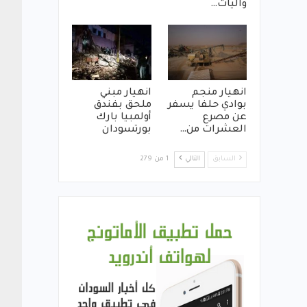
واليات…
انهيار منجم
انهيار مبني
بوادي حلفا يسفر
ملحق بفندق
عن مصرع
أولمبيا بارك
العشرات من…
بورتسودان
السابق
التالي
1 من 279