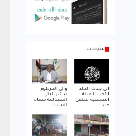
منوعات
الى جنات الخلد
والي الخرطوم
الأخت الزميلة
يدشن ليالي
الصحفية سلمى
المسالمة مساء
عبد…
السبت