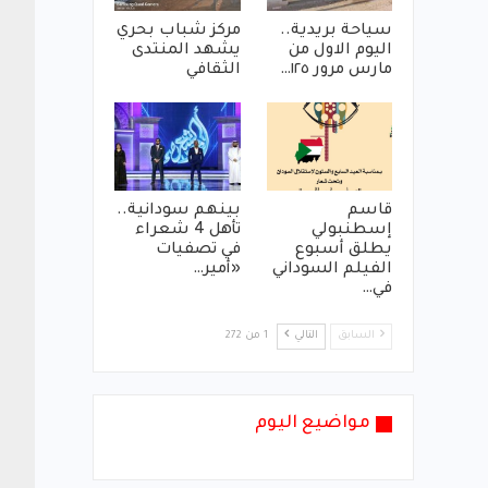
سياحة بريدية..
مركز شباب بحري
اليوم الاول من
يشهد المنتدى
مارس مرور ١٢٥…
الثقافي
قاسم
بينهم سودانية..
إسطنبولي
تأهل 4 شعراء
يطلق أسبوع
في تصفيات
الفيلم السوداني
«أمير…
في…
السابق
التالي
1 من 272
مواضيع اليوم