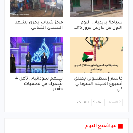
سياحة بريدية.. اليوم
مركز شباب بحري يشهد
الاول من مارس مرور ١٢٥…
المنتدى الثقافي
قاسم إسطنبولي يطلق
بينهم سودانية.. تأهل 4
أسبوع الفيلم السوداني
شعراء في تصفيات
في…
«أمير…
السابق
التالي
1 من 272
مواضيع اليوم