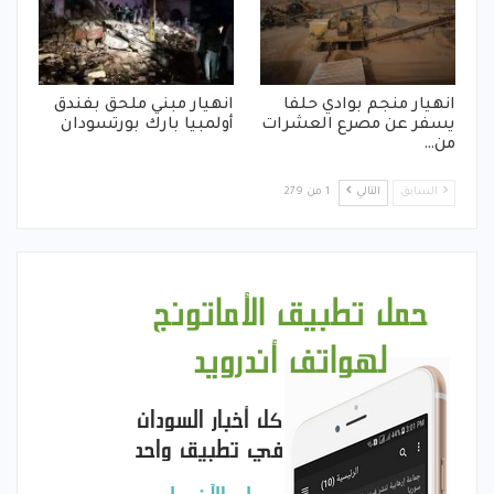
انهيار منجم بوادي حلفا
انهيار مبني ملحق بفندق
يسفر عن مصرع العشرات
أولمبيا بارك بورتسودان
من…
السابق
التالي
1 من 279