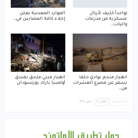
تواجدأ كثيف لأرتال
الموارد المعدنية تعلن
عسكرية من مدرعات
إجلاء كافة المصابين في…
واليات…
انهيار منجم بوادي حلفا
انهيار مبني ملحق بفندق
يسفر عن مصرع العشرات
أولمبيا بارك بورتسودان
من…
السابق
التالي
1 من 279