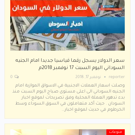
سعر الدولار يسجل رقما قياسيا جديدا امام الجنيه
السوداني اليوم السبت 17 نوفمبر 2018م
reporter
نوفمبر 17, 2018
0
وصلت اسعار العملات الاجنبية في الاسواق الموازية امام
الجنيه السوداني الى اعلى مستوى صباح اليوم السبت منذ
بدء تدهور العملة المحلية وفق تصريحات لموقع اخبار
السودان . حيث أكد متعاملون في السوق السوداء وسط
الخرطوم في حديث لموقع اخبار…
منوعات