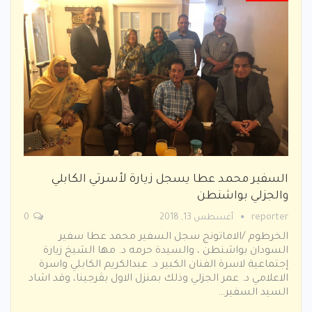
السفير محمد عطا يسجل زيارة لأسرتي الكابلي
والجزلي بواشنطن
reporter
أغسطس 13, 2018
0
الخرطوم /الاماتونج سجل السفير محمد عطا سفير
السودان بواشنطن ، والسيدة حرمه د. مها الشيخ زيارة
إجتماعية لاسرة الفنان الكبير د. عبدالكريم الكابلي واسرة
الاعلامي د. عمر الجزلي وذلك بمنزل الاول بڤرجينا، وقد اشاد
السيد السفير…