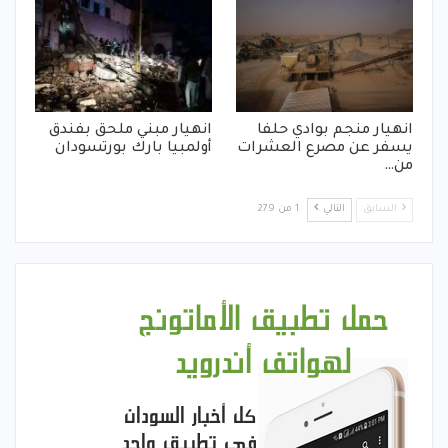
انهيار منجم بوادي حلفا
انهيار مبني ملحق بفندق
يسفر عن مصرع العشرات
أولمبيا بارك بورتسودان
من…
السابق
التالي
1 من 279