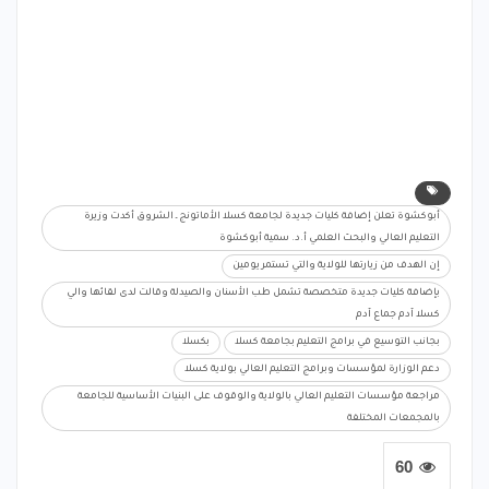
أبوكشوة تعلن إضافة كليات جديدة لجامعة كسلا الأماتونج ـ الشروق أكدت وزيرة
التعليم العالي والبحث العلمي أ.د. سمية أبوكشوة
إن الهدف من زيارتها للولاية والتي تستمر يومين
بإضافة كليات جديدة متخصصة تشمل طب الأسنان والصيدلة وقالت لدى لقائها والي
كسلا آدم جماع آدم
بجانب التوسيع في برامج التعليم بجامعة كسلا
بكسلا
دعم الوزارة لمؤسسات وبرامج التعليم العالي بولاية كسلا
مراجعة مؤسسات التعليم العالي بالولاية والوقوف على البنيات الأساسية للجامعة
بالمجمعات المختلفة
60