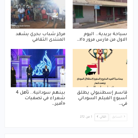
سياحة بريدية.. اليوم
مركز شباب بحري يشهد
الاول من مارس مرور ١٢٥…
المنتدى الثقافي
قاسم إسطنبولي يطلق
بينهم سودانية.. تأهل 4
أسبوع الفيلم السوداني
شعراء في تصفيات
في…
«أمير…
السابق
التالي
1 من 272