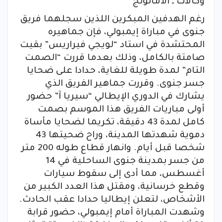
وكالات ـ الأماتونج
رغم الهدفين المبكرين اللذين سجلهما فريق
جنوى في مباراة إيمبولي، فإن جماهيره
المحتشدة في استاد “لويجي فيراريس” بقيت
صامتة بالكامل، وذلك بعدما قررت “الصمت
التام” لمدة طويلة للغاية، حدادا على ضحايا
جسر جنوى. وقررت جماهير الفريق الذي
يشارك في الدوري الإيطالي “سيريا آ” حضور
أولى مباريات الفريق هذا الموسم بصمت
كامل لمدة 43 دقيقة، تكريما لضحايا مأساة
دموية شهدتها المدينة، وراح ضحيتها 43
شخصا قبل أيام. وانهار قطاع طوله 200 متر
من جسر بمدينة جنوى الساحلية في 14
أغسطس، مما أدى إلى سقوط سيارات
وقطع خرسانية، ومقتل هذا العدد الكبير من
الأشخاص، لتعلن إيطاليا حدادا عقب الحادث.
وشهدت المباراة أمام إيمبولي، حضور قرابة