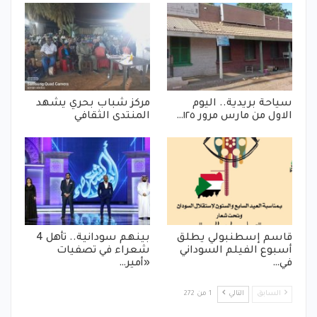
سياحة بريدية.. اليوم
مركز شباب بحري يشهد
الاول من مارس مرور ١٢٥…
المنتدى الثقافي
قاسم إسطنبولي يطلق
بينهم سودانية.. تأهل 4
أسبوع الفيلم السوداني
شعراء في تصفيات
في…
«أمير…
السابق
التالي
1 من 272