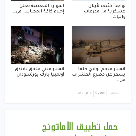
تواجدأ كثيف لأرتال
الموارد المعدنية تعلن
عسكرية من مدرعات
إجلاء كافة المصابين في…
واليات…
انهيار منجم بوادي حلفا
انهيار مبني ملحق بفندق
يسفر عن مصرع العشرات
أولمبيا بارك بورتسودان
من…
السابق
التالي
1 من 279