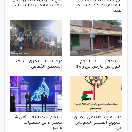
الى جنات الخلد الأخت
والي الخرطوم يدشن ليالي
الزميلة الصحفية سلمى
المسالمة مساء السبت
عبد…
سياحة بريدية.. اليوم
مركز شباب بحري يشهد
الاول من مارس مرور ١٢٥…
المنتدى الثقافي
قاسم إسطنبولي يطلق
بينهم سودانية.. تأهل 4
أسبوع الفيلم السوداني
شعراء في تصفيات
في…
«أمير…