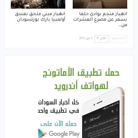
انهيار منجم بوادي حلفا
انهيار مبني ملحق بفندق
يسفر عن مصرع العشرات
أولمبيا بارك بورتسودان
من…
السابق
التالي
1 من 279