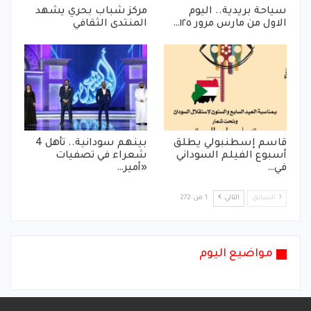
سياحة بريدية.. اليوم
مركز شباب بحري يشهد
الاول من مارس مرور ١٢٥…
المنتدى الثقافي
قاسم إسطنبولي يطلق
بينهم سودانية.. تأهل 4
أسبوع الفيلم السوداني
شعراء في تصفيات
في…
«أمير…
السابق
التالي
1 من 272
مواضيع اليوم