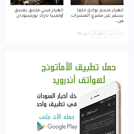
انهيار منجم بوادي حلفا
انهيار مبني ملحق بفندق
يسفر عن مصرع العشرات
أولمبيا بارك بورتسودان
من…
السابق
التالي
1 من 279