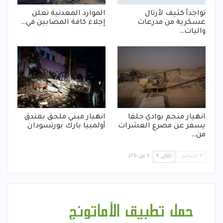
تواجدأ كثيف لأرتال
الموارد المعدنية تعلن
عسكرية من مدرعات
إجلاء كافة المصابين في…
واليات…
انهيار منجم بوادي حلفا
انهيار مبني ملحق بفندق
يسفر عن مصرع العشرات
أولمبيا بارك بورتسودان
من…
السابق
التالي
1 من 279