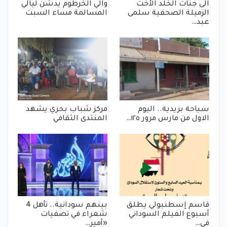
الى جنات الخلد الأخت
والي الخرطوم يدشن ليالي
الزميلة الصحفية سلمى
المسالمة مساء السبت
عبد…
سياحة بريدية.. اليوم
مركز شباب بحري يشهد
الاول من مارس مرور ١٢٥…
المنتدى الثقافي
قاسم إسطنبولي يطلق
بينهم سودانية.. تأهل 4
أسبوع الفيلم السوداني
شعراء في تصفيات
في…
«أمير…