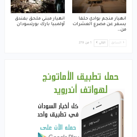
انهيار منجم بوادي حلفا
انهيار مبني ملحق بفندق
يسفر عن مصرع العشرات
أولمبيا بارك بورتسودان
من…
السابق
التالي
1 من 279