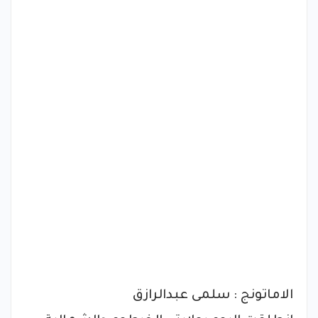
الاماتونج : سلمى عبدالرازق