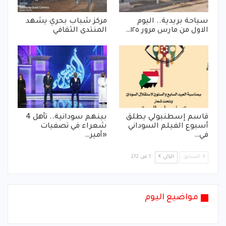
سياحة بريدية.. اليوم
مركز شباب بحري يشهد
الاول من مارس مرور ١٢٥…
المنتدى الثقافي
قاسم إسطنبولي يطلق
بينهم سودانية.. تأهل 4
أسبوع الفيلم السوداني
شعراء في تصفيات
في…
«أمير…
السابق
التالي
1 من 272
مواضيع اليوم