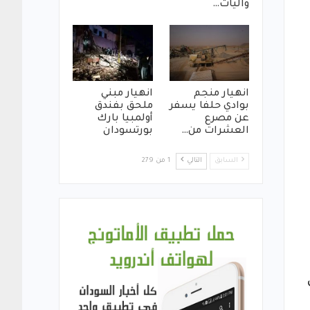
واليات…
انهيار منجم
انهيار مبني
بوادي حلفا يسفر
ملحق بفندق
عن مصرع
أولمبيا بارك
العشرات من…
بورتسودان
السابق
التالي
1 من 279