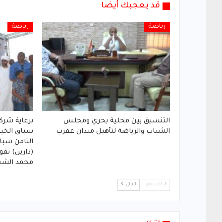
قد يعجبك أيضا
رياضة
رياضة
التنسيق بين محلية بحري ومجلس
برعاية شركة
الشباب والرياضة لتأهيل ميدان عقرب
سباق الخي
الثامن سبا
(دارين) تفو
محمد الشف
السابق
التالي