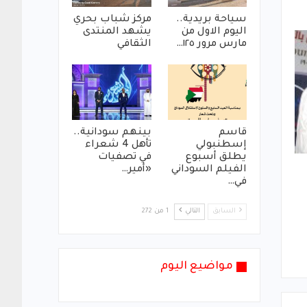
سياحة بريدية..
مركز شباب بحري
اليوم الاول من
يشهد المنتدى
مارس مرور ١٢٥…
الثقافي
قاسم
بينهم سودانية..
إسطنبولي
تأهل 4 شعراء
يطلق أسبوع
في تصفيات
الفيلم السوداني
«أمير…
في…
السابق
التالي
1 من 272
مواضيع اليوم