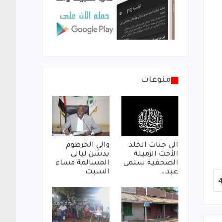
منوعات
الى جنات الخلد
والي الخرطوم
الأخت الزميلة
يدشن ليالي
الصحفية سلمى
المسالمة مساء
عبد…
السبت