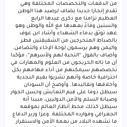
من الدفعات والتخصصات المختلفة وهي
تقدم إنجازا جديدا يضاف لرصيد هذا الوطن
العظيم تزامنا مع ذكرى عيدها الرابع
والستين وفاءً بعهدها مع الله والوطن وهو
عهد توثق بدماء الشهداء وأشاد ابن عوف
بالضباط المتخرجين من الشقيقتين قطر
واليمن وهم يرسمون لوحة الإخاء والتضامن.
وأضاف بالقول “التحية لهم ولأسرهم”، مؤكدا
أن ما ناله الخريجون من العلوم والمهارات في
تخصصهم سيمكنهم من أداء مهامهم بكل
احترافية خاصة وأنهم تشربوا بقيم النجدية
وأخلاقها وتقاليدها. وأوضح أن السودان
سيظل دوما على قيم التعايش وحسن الجوار
وصيانة السلم والأمن الدوليين، مبينا أنه
سيظل كذلك محط أنظار العالم بموقعه
الجغرافي وموارده المختلفة. وعزا وزير الدفاع
ما تشهده البلاد من نعمة الأمن والاستقرار