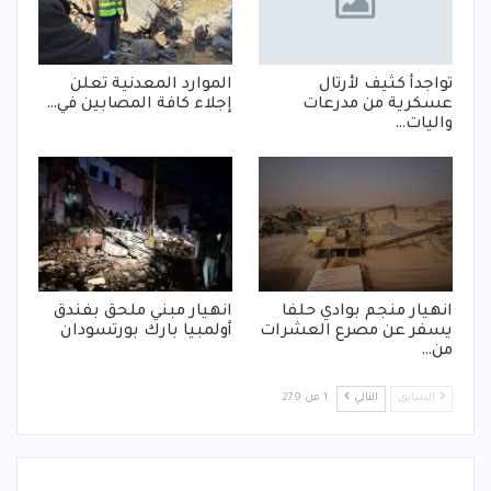
تواجدأ كثيف لأرتال
الموارد المعدنية تعلن
عسكرية من مدرعات
إجلاء كافة المصابين في…
واليات…
انهيار منجم بوادي حلفا
انهيار مبني ملحق بفندق
يسفر عن مصرع العشرات
أولمبيا بارك بورتسودان
من…
السابق
التالي
1 من 279