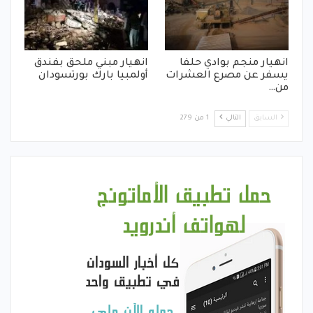
انهيار منجم بوادي حلفا
انهيار مبني ملحق بفندق
يسفر عن مصرع العشرات
أولمبيا بارك بورتسودان
من…
السابق
التالي
1 من 279