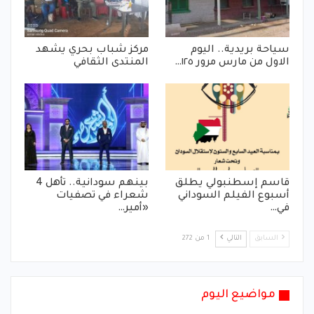
سياحة بريدية.. اليوم
مركز شباب بحري يشهد
الاول من مارس مرور ١٢٥…
المنتدى الثقافي
قاسم إسطنبولي يطلق
بينهم سودانية.. تأهل 4
أسبوع الفيلم السوداني
شعراء في تصفيات
في…
«أمير…
السابق
التالي
1 من 272
مواضيع اليوم