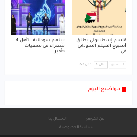
قاسم إسطنبولي يطلق
بينهم سودانية.. تأهل 4
أسبوع الفيلم السوداني
شعراء في تصفيات
في…
«أمير…
السابق
التالي
1 من 272
مواضيع اليوم
عن الموقع
الاتصال بنا
سياسة الخصوصية