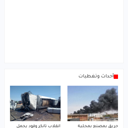
أحداث وتغطيات
حريق بمصنع بمحلية
انقلاب تانكر وقود يحمل