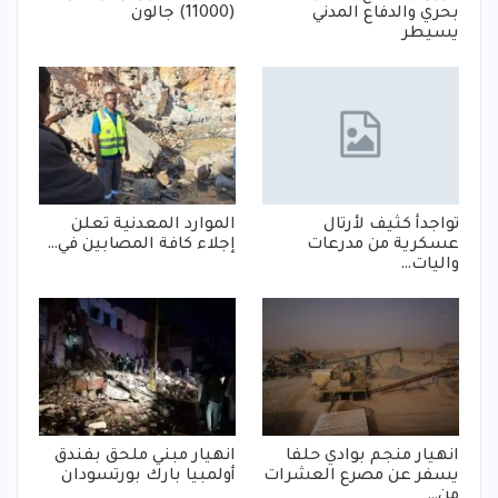
بحري والدفاع المدني
(11000) جالون
يسيطر
تواجدأ كثيف لأرتال
الموارد المعدنية تعلن
عسكرية من مدرعات
إجلاء كافة المصابين في…
واليات…
انهيار منجم بوادي حلفا
انهيار مبني ملحق بفندق
يسفر عن مصرع العشرات
أولمبيا بارك بورتسودان
من…