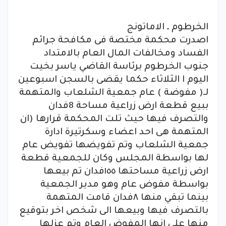
الخرطوم ـ الاماتونج
اصدرت محكمة مختصة فى مكافحة جرائم
الفساد ومخالفات المال العام بالامتداد
جنوب الخرطوم برئاسة القاضي ياسر بخيت
اليوم ا الثلاثاء حكما يقضى بالسجن اسبوعين
لـ( مفوضة ) عام جمعية الشلعاب والمتهمة
ببيع قطعة ارض زراعية مساحة 8فدان
والتصرف فيها حيث تلت المحكمة قرارها (ان
المتهمة هى احد اعضاء وسكرتيرة ادارة
جمعية الشلعاب وتم تفويضها تفويض عام
لها بواسطة المجلس وكان للجمعية قطعة
ارض زراعية مساحتها ١٥٥فدان تم بيعها
بواسطة مفوض عام وهو مدير الجمعية
بينما تبقي منها ٨فدان قامت المتهمة
بالتصرف فيها وبيعها الى شخص اخر بتوقيع
منها على انها المفوض العام وتم عزلها