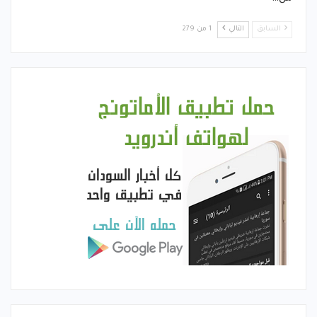
السابق
التالي
1 من 279