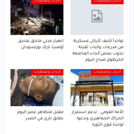
أحداث وتغطيات
أحداث وتغطيات
تواجدأ كثيف لأرتال عسكرية
انهيار مبني ملحق بفندق
من مدرعات واليات ثقيلة
أولمبيا بارك بورتسودان
تجوب بعص أنحاء العاصمة
الخرطوم صباح اليوم
أحداث وتغطيات
أحداث وتغطيات
الأمة القومي : ندعم استمرار
مقتل متظاهر عصر اليوم
الحراك الجماهيري وندعوا
بطلق ناري في الصدر
لوحدة قوى الثورة