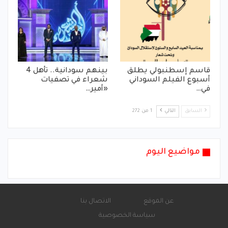
قاسم إسطنبولي يطلق
بينهم سودانية.. تأهل 4
أسبوع الفيلم السوداني
شعراء في تصفيات
في…
«أمير…
السابق
التالي
1 من 272
مواضيع اليوم
عن الموقع
الاتصال بنا
سياسة الخصوصية