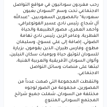
رحب مغردون سودانيون في مواقع التواصل
الاجتماعي تحت وسم “السودان بعيون
سعودية” بالمصورين السعوديين، “عبدالله
آل شجاع، رئيس نادي عسير الفوتوغرافي،
وأحمد العمري، مصور الطبيعة والحياة
الفطرية، وعامر الزين، رئيس نادي تهامة
الضوئي، إضافة إلى علي عسوج، وسليمان
مطوع، وفارس طيران، الذين يقومون، بزيارة
للسودان لتوثيق حياة ويوميات سكان النيلين،
وألوان السودان الأفريقية والعربية الغنية،
لبثها على منصات وسائل التواصل
الاجتماعي.
والتقطت المجموعة التي ضمت عدداً من
المصورين، مجموعة من الصور لوجوه
مختلفة من السودان، شملت جميع شرائح
المجتمع السوداني المتنوع.