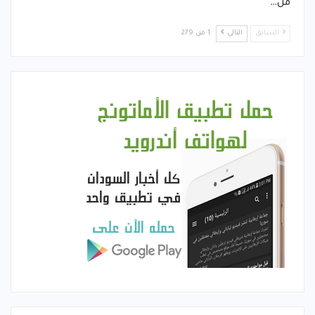
من…
السابق
التالي
1 من 279