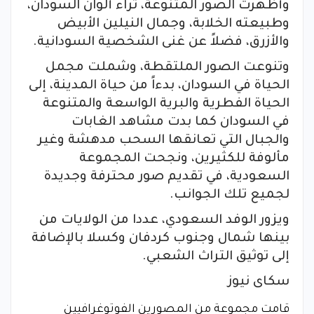
وأظهرت الصور المتنوعة، ثراء ألوان السودان،
وطبيعته الخلابة، وجمال النيلين الأبيض
والأزرق، فضلاً عن غنى الشخصية السودانية.
وتنوعت الصور الملتقطة، وشملت مجمل
الحياة في السودان، بدءاً من حياة المدينة، إلى
الحياة الفطرية والبرية الواسعة والمتنوعة
في السودان كما بدت مشاهد الغابات
والجبال التي تعانقها السحب مدهشة وغير
مألوفة للكثيرين، ونجحت المجموعة
السعودية، في تقديم صور محترفة وجديدة
لجميع تلك الجوانب.
ويزور الوفد السعودي، عددا من الولايات من
بينها شمال وجنوب كردفان وكسلا بالإضافة
إلى توثيق التراث الشعبي.
سكاى نيوز
قامت مجموعة من المصورين الفوتوغرافيين