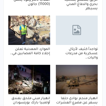
حريق بمصنع بمحلية
انقلاب تانكر وقود يحمل
بحري والدفاع المدني
(11000) جالون
يسيطر
تواجدأ كثيف لأرتال
الموارد المعدنية تعلن
عسكرية من مدرعات
إجلاء كافة المصابين في…
واليات…
انهيار منجم بوادي حلفا
انهيار مبني ملحق بفندق
يسفر عن مصرع العشرات
أولمبيا بارك بورتسودان