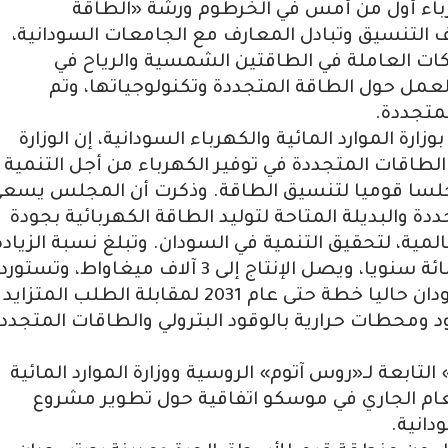
هرباء أول من أمس في الخرطوم ورشة «الطاقة
ف التنسيق وتبادل المعارف مع الجامعات السودانية،
ات العاملة في الطاقتين الشمسية والرياح في
العمل حول الطاقة المتجددة وتكنولوجياتها، وتم
متجددة.
زارة الموارد المائية والكهرباء السودانية، إن الوزارة
طاقات المتجددة في توفير الكهرباء من أجل التنمية
لسا قوميا لتنسيق الطاقة. وذكرت أن المجلس يسع
دة والبديلة المتاحة لتوليد الطاقة الكهربائية بجودة
مية، لتحقيق التنمية في السودان. وتبلغ نسبة الزيادة
على طلب الكهرباء في السودان 14 في المائة سنويا، ويصل الإنتاج إلى 3 آلاف ميغاواط، وتستورد
البلاد من إثيوبيا 250 ميغاواط. وتنفذ السودان حاليا خطة حتى عام 2031 لمقابلة الطلب المتزايد
د ومحطات حرارية بالوقود البترولي والطاقات المتجددة
ابعة لـ«روس آتوم» الروسية ووزارة الموارد المائية
العام الجاري في موسكو اتفاقية حول تطوير مشروع
دانية.