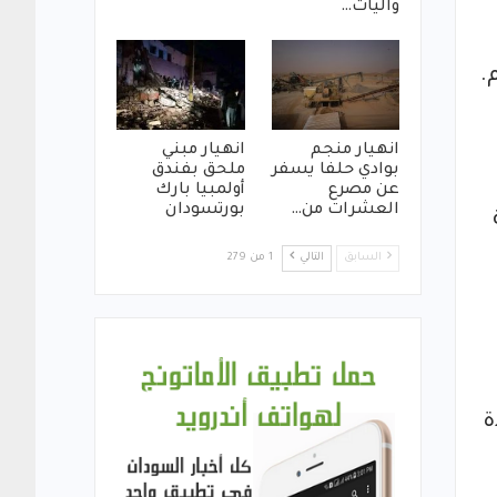
واليات…
انهيار منجم
انهيار مبني
بوادي حلفا يسفر
ملحق بفندق
عن مصرع
أولمبيا بارك
العشرات من…
بورتسودان
السابق
التالي
1 من 279
ة