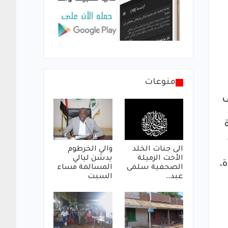
منوعات
ى
الى جنات الخلد
والي الخرطوم
الأخت الزميلة
يدشن ليالي
،
الصحفية سلمى
المسالمة مساء
عبد…
السبت