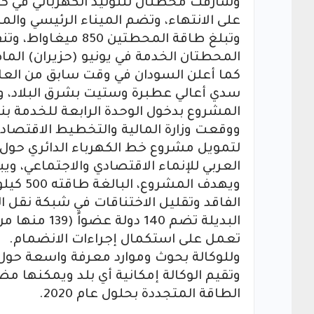
وشارفت محطتان للتوليد الكهربائي في كل
على الانتهاء، وتضم الميناء الرئيسي والمن
وتبلغ طاقة المحطتي
المحطتان الخدمة في يونيو (حزيران) الما
كما أعلن السودان في وقت سابق من العام 
سدي أعالي عطبرة وستيت بشرق البلاد، و
المشروع بدخول الوحدة الرابعة للخدمة بنه
ووقعت وزارة المالية والتخطيط الاقتصادي
ويهدف ا
الفاقد وتقليل الاختناقات في شبكة نقل الك
تعمل على استكمال إجراءات الانضمام.
وتقيم الوكالة إمكانية أي بلد ويمكنها 
الطاقة المتجددة بحلول عام 2020.