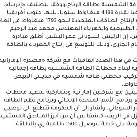
طاقة الشمسية وطاقة الرياح.ووفقا لتصنيف «إيرينا»،
الذي احتلت فيه إثيوبيا المرتبة الأولى أفريقيا بقدرة 4188 ميغاواط سنويا، تليها جنوب أفريقيا
د الطبيعية والكهرباء المهندس محمد عبد الرحيم
إن الرئيس السوداني عمر البشير، أطلق مبادرة
الجاري، وذلك للتوسع في إنتاج الكهرباء بالطاقة
عت في هذا الصدد اتفاقيات مع شركة «مصدر» الإماراتية
انية لبناء محطات الطاقة الشمسية بطاقة إجمالية
ري حاليا تركيب محطتي طاقة شمسية في مدينتي الأبيض
اواط.
يتين مع شركتين إماراتية ودنماركية لتنفيذ محطات
برنامج الأمم المتحدة الإنمائي وبرنامج نظم الطاقة
 السوداني. وأشار إلى أن الحكومة تتطلع إلى توصيل
زل في الريف، كاشفا عن أن من أبرز المناطق المستفيد
دنقلا ونيالا والبحر الأحمر، كما تعمل الحكومة على خطة لتوصيل 1500 طلمبة ري بالطاقة