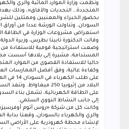
ونظمت وزارة الموارد المائية والري والك
المتجددة… التحديات والآفاق»، وذلك بهد
بحضور الخبراء والمعنيين وممثلين للشرك
السودان. وتناولت الورشة عددا من أوراق 
استعراض مشروعات الوزارة في الطاقة ال
وقالت الدكتورة تابيتا بطرس، وزيرة الدولة بو
وضعت استراتيجية قومية للاستفادة من ال
المستدامة، مشيرة إلى بلادها أسست مج
حاليا للاستفادة القصوى من الموارد المتجد
وكفاءة عالية، وفق أفضل الممارسات العال
على الطاقة الكهربائية، تشمل بناء السدو
إلى جانب النشاط النووي السلمي.
وكانت كل من شركة «روس آتوم أوفرسيز» الت
والري والكهرباء بالسودان، وقعتا بداية 
لإنشاء محطة كهروذرية على الأراضي السو