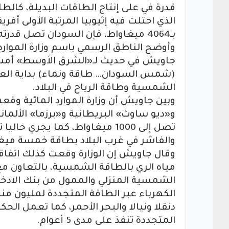
قدرة في على إنتاج الطاقات البديلة، كال
بـ4064 ميغاواط، فإن السودان تصل قدرته لإنتاج الطاقات المتجددة لنحو 1793 ميغاواط في العام.
وأوضح الناطق الرسمي باسم وزارة الموار
جاويش في حديث لـ«الشرق الأوسط» أمس، 
(شمس السودان… طاقة ونماء) بداية العام 
الشمسية وطاقة الرياح في البلاد.
وبين جاويش أن وزارة الموارد المائية وق
و«ديو ساوث» البريطانية و«برزما» الألم
تصل إلى 1000 ميغاواط، كما يج
والفاشر في غرب البلاد بطاقة خمسة ميغ
وقال جاويش إن الوزارة وقعت كذلك اتفاق
مياه الري بالطاقة الشمسية، بالتعاون مع 
الشمسية المنزلي والممول من بنك الادخار
الكهرباء عبر الطاقة المتجددة لمليون من
المتجددة تنفذ على مدى 5 أعوام.