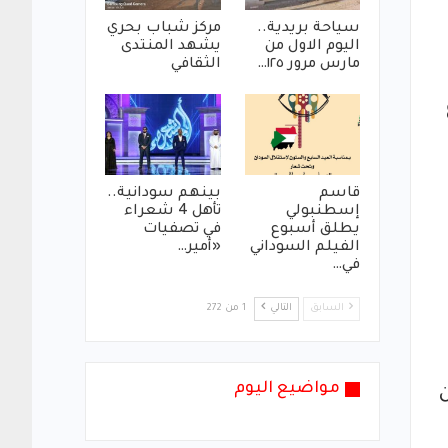
سياحة بريدية..
مركز شباب بحري
اليوم الاول من
يشهد المنتدى
مارس مرور ١٢٥…
الثقافي
قاسم
بينهم سودانية..
إسطنبولي
تأهل 4 شعراء
يطلق أسبوع
في تصفيات
الفيلم السوداني
«أمير…
في…
السابق
التالي
1 من 272
مواضيع اليوم