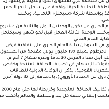
 من منطقة قري للأسواق الحرة ومدينة بورتسودان،
طقة التجارية الحرة الواقعة على ساحل البحر الأحمر.
ن 850 ميغاواط، وتنفذ بواسطة شركة «سيمنز» الألمانية. ودخلت
ضي.
الجاري عن دخول الوحدتين الأولى والثانية من مشروع
دخلت الوحدة الثالثة العمل قبل نحو شهر، وسيكتمل
اية العام الحالي.
 في السودان بداية العام الجاري على اتفاقية قرض
لتمويل مشروع خط الكهرباء الدائري حول الخرطوم بمبلغ 199 مليون دولار، مقدمة من الصندوق
العربي للإنماء الاقتصادي والاجتماعي، ويبلغ أجل سداد القرض 30 عاماً وفترة سماح 7 أعوام.
لمشروع، البالغة طاقته 500 كيلوفولت، للإسهام في تصريف الطاقة المنتجة وخفض
هرباء القومية. يذكر أن الوكالة الدولية للطاقات
البديلة تضم 140 دولة عضواً (139 منها من دول من الاتحاد الأوروبي)، بالإضافة إلى 32 دولة أخرى
وللوكالة بحوث وموارد معرفة واسعة حول تكاليف الطاقة المتجددة وخريطة لها حتى عام 2030.
مضاعفة إجمالي حصة كل بلد ومنطقة والعالم بأكمله من