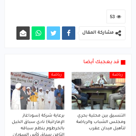
53
مشاركة المقال
قد يعجبك أيضا
رياضة
رياضة
التنسيق بين محلية بحري
برعاية شركة (سوداغاز
ومجلس الشباب والرياضة
الإماراتية) نادي سباق الخيل
لتأهيل ميدان عقرب
بالخرطوم ينظم سباقه
الثامن سباق كأس السودان