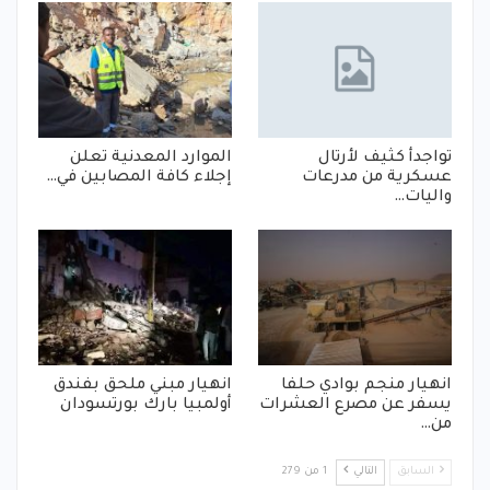
تواجدأ كثيف لأرتال
الموارد المعدنية تعلن
عسكرية من مدرعات
إجلاء كافة المصابين في…
واليات…
انهيار منجم بوادي حلفا
انهيار مبني ملحق بفندق
يسفر عن مصرع العشرات
أولمبيا بارك بورتسودان
من…
السابق
التالي
1 من 279