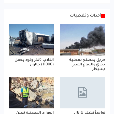
أحداث وتغطيات
حريق بمصنع بمحلية
انقلاب تانكر وقود يحمل
بحري والدفاع المدني
(11000) جالون
يسيطر
تواجدأ كثيف لأرتال
الموارد المعدنية تعلن