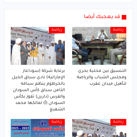
قد يعجبك أيضا
رياضة
رياضة
التنسيق بين محلية بحري
برعاية شركة (سوداغاز
ومجلس الشباب والرياضة
الإماراتية) نادي سباق الخيل
لتأهيل ميدان عقرب
بالخرطوم ينظم سباقه
الثامن سباق كأس السودان
والفرس (دارين) تفوز بكأس
السودان (أ) لمالكها محمد
الشفيع
رياضة
رياضة