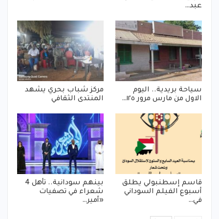
عبد…
سياحة بريدية.. اليوم
مركز شباب بحري يشهد
الاول من مارس مرور ١٢٥…
المنتدى الثقافي
قاسم إسطنبولي يطلق
بينهم سودانية.. تأهل 4
أسبوع الفيلم السوداني
شعراء في تصفيات
في…
«أمير…