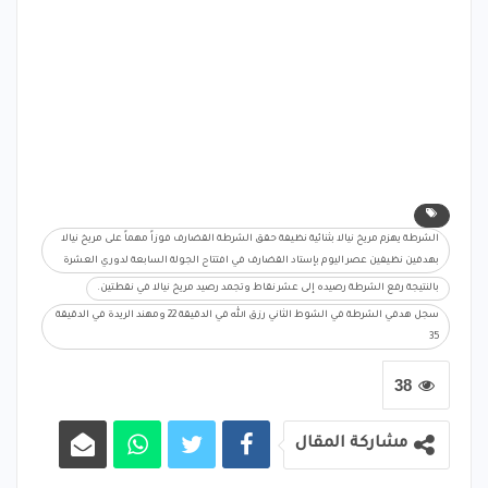
الشرطة يهزم مريخ نيالا بثنائية نظيفة حقق الشرطة القضارف فوزاً مهماً على مريخ نيالا
بهدفين نظيفين عصر اليوم بإستاد القضارف في افتتاح الجولة السابعة لدوري العشرة
بالنتيجة رفع الشرطة رصيده إلى عشر نقاط وتجمد رصيد مريخ نيالا في نقطتين.
سجل هدفي الشرطة في الشوط الثاني رزق الله في الدقيقة 22 ومهند الريدة في الدقيقة
35
38
مشاركة المقال