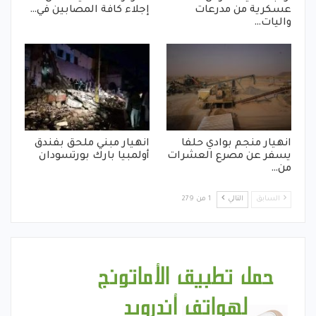
عسكرية من مدرعات
إجلاء كافة المصابين في…
واليات…
انهيار منجم بوادي حلفا
انهيار مبني ملحق بفندق
يسفر عن مصرع العشرات
أولمبيا بارك بورتسودان
من…
السابق
التالي
1 من 279