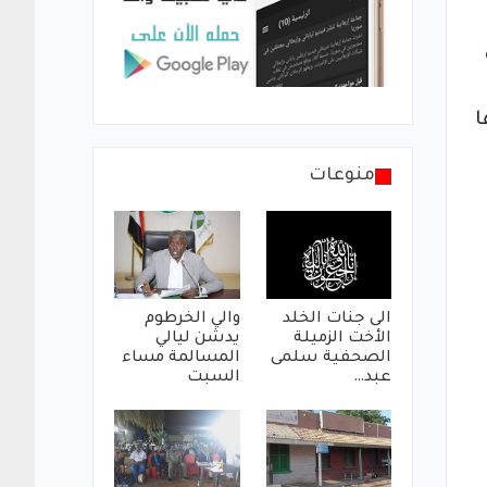
ا
منوعات
الى جنات الخلد
والي الخرطوم
الأخت الزميلة
يدشن ليالي
الصحفية سلمى
المسالمة مساء
عبد…
السبت