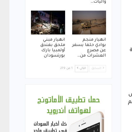
واليات…
انهيار منجم
انهيار مبني
بوادي حلفا يسفر
ملحق بفندق
عن مصرع
أولمبيا بارك
العشرات من…
بورتسودان
السابق
التالي
1 من 279
لتنخفض
فظ رغم