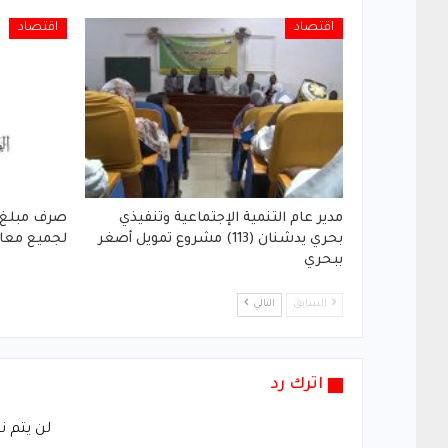
اقتصاد
اقتصاد
مدير عام التنمية الإجتماعية وتنفيذي
بحري يدشنان (113) مشروع تمويل أصغر
لجميع معا
ببحري
السابق
التالي
اترك رد
لن يتم ن