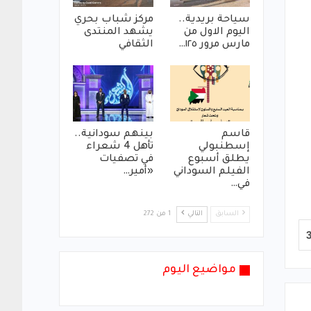
سياحة بريدية..
مركز شباب بحري
اليوم الاول من
يشهد المنتدى
مارس مرور ١٢٥…
الثقافي
قاسم
بينهم سودانية..
إسطنبولي
تأهل 4 شعراء
يطلق أسبوع
في تصفيات
الفيلم السوداني
«أمير…
في…
السابق
التالي
1 من 272
مواضيع اليوم