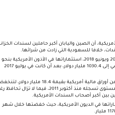
أمريكية، أن الصين واليابان أكبر حاملين لسندات الخزانة
دات، خلافا للسعودية التي زادت من شرائها.
وقلصت طوكيو في الفترة ما بين يوليو 2017 ويونيو 2018، استثماراتها في الأذون الأمريكية بنحو
82.9 مليار دولار، لتصل بنهاية يونيو الماضي إلى 1030.4 مليار دولار، بعد أن كانت في يوليو 2017
وفي شهر يونيو الماضي، تخلصت اليابان من أوراق مالية أمريكية بقيمة 18.4 مليار دولار، 
سنداتها إلى 1.03 تريليون دولار، وهو أدنى مستوى تسجله منذ أكتوبر 2011، فيما لا تزال تحا
ين بين أكبر أصحاب السندات الأمريكية.
اتها في الديون الأمريكية، حيث خفضتها خلال شهر