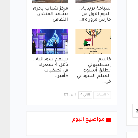
سياحة بريدية..
مركز شباب بحري
اليوم الاول من
يشهد المنتدى
مارس مرور ١٢٥…
الثقافي
قاسم
بينهم سودانية..
إسطنبولي
تأهل 4 شعراء
يطلق أسبوع
في تصفيات
الفيلم السوداني
«أمير…
في…
السابق
التالي
1 من 272
مواضيع اليوم