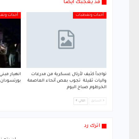
قد يعجبك أيضا
أحداث وتغطيات
أحداث وتغ
تواجدأ كثيف لأرتال عسكرية من مدرعات
انهيار مبني
واليات ثقيلة تجوب بعص أنحاء العاصمة
بورتسودان
الخرطوم صباح اليوم
السابق
التالي
اترك رد