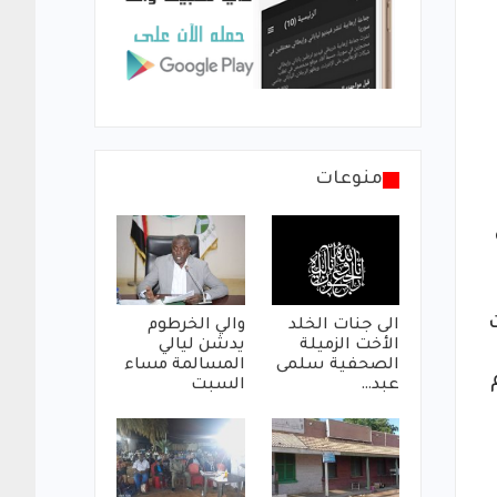
منوعات
ت
الى جنات الخلد
والي الخرطوم
الأخت الزميلة
يدشن ليالي
الصحفية سلمى
المسالمة مساء
عبد…
السبت