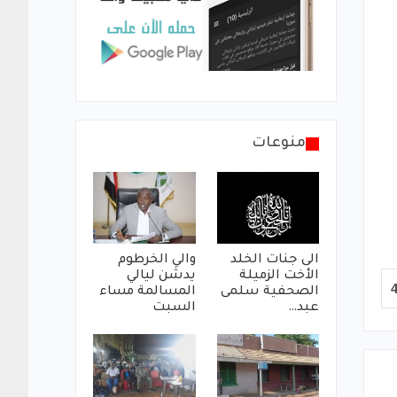
منوعات
الى جنات الخلد
والي الخرطوم
الأخت الزميلة
يدشن ليالي
الصحفية سلمى
المسالمة مساء
عبد…
السبت