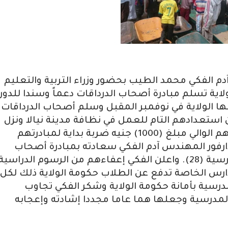
م الفكي محمد الطيب بحضور وزراء التربية والتعليم
ولاية تسلم مبادرة أصحاب الدرداقات دعماً وسندا للدور
م (28) التي تستضيفها الولاية في نوفمبر المقبل وسلم أصحاب الدرداقات
 استعدادهم التام للعمل في نظافة مدينة نيالا ونزل
ضيوف الدورة المدرسية فضلا عن تسليمهم الوالي مبلغ (1000) جنيه ضربة بداية لمبادرتهم
دارفور المهندس آدم الفكي سعادته بمبادرة أصحاب
الدرداقات وحرصهم على إنجاح الدورة المدرسية (28). واعلن الفكي إعفاءهم من الرسوم الدراسي
مدارس الخاصة تدفع عن الطلاب حكومة الولاية ذلك لكل
مدرسية بأمانة حكومة الولاية وشكر الفكي تجاوب
المدرسية وجعلها هما عاما مجددا إشادته وإعجابه