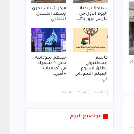
سياحة بريدية..
مركز شباب بحري
اليوم الاول من
يشهد المنتدى
مارس مرور ١٢٥…
الثقافي
قاسم
بينهم سودانية..
ور
إسطنبولي
تأهل 4 شعراء
يطلق أسبوع
في تصفيات
الفيلم السوداني
«أمير…
في…
السابق
التالي
1 من 272
مواضيع اليوم