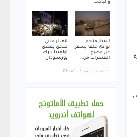
واليات…
انهيار منجم
انهيار مبني
بوادي حلفا يسفر
ملحق بفندق
عن مصرع
أولمبيا بارك
ة
العشرات من…
بورتسودان
السابق
التالي
1 من 279
ة ،