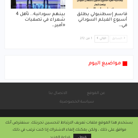
قاسم إسطنبولي يطلق
بينهم سودانية.. تأهل 4
أسبوع الفيلم السوداني
شعراء في تصفيات
في…
«أمير…
السابق
التالي
1 من 272
مواضيع اليوم
عن الموقع
الاتصال بنا
سياسة الخصوصية
يستخدم هذا الموقع ملفات تعريف الارتباط لتحسين تجربتك. سنفترض أنك
© 2026 - موقع الأماتونج.
موافق على ذلك ، ولكن يمكنك إلغاء الاشتراك إذا كنت ترغب في ذلك.
التركيب والاستضافة من
كريستا هوست
قبول
قراءة المزيد