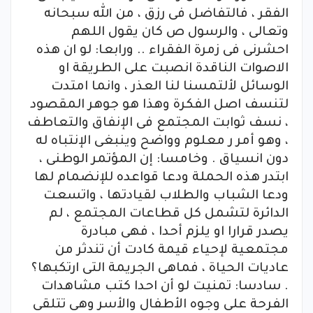
الفقر ، فالتفاضل فى رزق ، من الله سبحانه
وتعالى ، والرسول ص كان يقول اللهم
احشرنى فى زمرة الفقراء .. ورابعا: لو ان هذه
الاصوات الناقدة انصبت على الطريقة او
الوسائل لألتمسنا لنا العذر ، وانما امتدت
لتنسف اصل الفكرة وهذا هو جوهر المقصود
، نسف ثوابت المجتمع فى الإنفاق والتعاطف
، وهو أمر ر معلوم وواضح وينبغى الإنتباه له
دون انسياق . وخامسا: إن المؤتمر الوطنى ،
ابتدر هذه الحملة ودعا قواعده للإنضمام لها
ودعا الشباب والطلاب لقيادتها ، واتسعت
الدائرة لتشمل كل قطاعات المجتمع ، لم
يصدر قرارا او يلزم أحدا ، فهى مبادرة
مجتمعية لإحياء قيمة كادت أن تندثر من
عاديات الحياة ، فماهى الجريمة التى ارتكبها؟
. سادسا: تمنيت لو أن احدا كتب مشاهدات
الفرحة على وجوه الأطفال والأسر وهى تتلقى