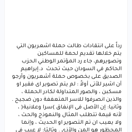
رداً على انتقادات طالت حملة اشعريون التي
يتم خلالها تقديم لحمة للمساكين
وتصويرهم، جاء رد المؤتمر الوطني الحزب
الحاكم في السودان حيث تحدث د.إبراهيم
الصديق على بخصوص حملة أشعريون وأرجو
أن اشير للأتى أولاً : لم يتم تصوير اى فقير او
مسكبن ، والصور المتداولة لكادر الحملة ،
والذين انصرفوا للاسر المتعففة دون ضجيح .
وثانيا: إن الأصل فى الإنفاق )سرا وعلانية( ،
لأنه قيمة تتطلب المثال والنموذج والحث ،
ولا يعيب ان تم التصوير او الحديث ، وإنما
المحظور هو المن والأذى . وثالثا: لا عيب فى