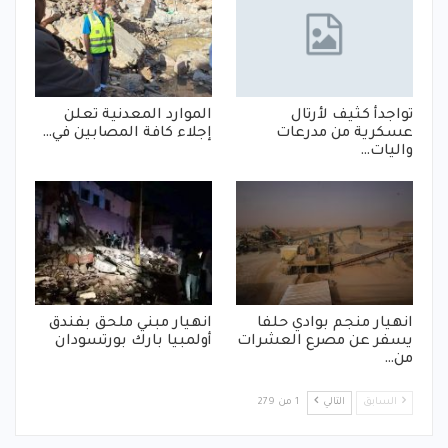
تواجدأ كثيف لأرتال
الموارد المعدنية تعلن
عسكرية من مدرعات
إجلاء كافة المصابين في…
واليات…
انهيار منجم بوادي حلفا
انهيار مبني ملحق بفندق
يسفر عن مصرع العشرات
أولمبيا بارك بورتسودان
من…
السابق
التالي
1 من 279