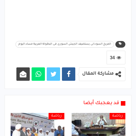
المريخ السودانى يستضيف الجيش السورى فى البطولة العربية مساء اليوم
34
مشاركة المقال
قد يعجبك أيضا
رياضة
رياضة