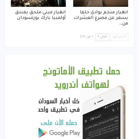
انهيار منجم بوادي حلفا
انهيار مبني ملحق بفندق
يسفر عن مصرع العشرات
أولمبيا بارك بورتسودان
من…
السابق
التالي
1 من 279