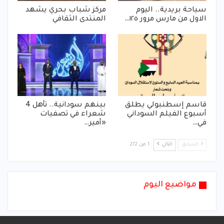
سياحة بريدية.. اليوم
مركز شباب بحري يشهد
الاول من مارس مرور ١٢٥…
المنتدى الثقافي
قاسم إسطنبولي يطلق
بينهم سودانية.. تأهل 4
أسبوع الفيلم السوداني
شعراء في تصفيات
في…
«أمير…
السابق
التالي
1 من 272
مواضيع اليوم