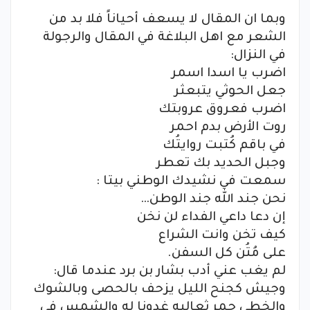
وبما ان المقال لا يسعف أحياناً فلا بد من
الشعر مع اهل البلاغة في المقال والرجولة
في النزال:
اضرب يا اسدا اسمر
جعل الحوثي يتبعثر
اضرب فعروق عروبتك
روت الأرض بدم احمر
في باقم كُتبت روايتُك
وجبل الحديد بك تعطر
سمعت في نشيدك الوطني بيتا :
نحن جند الله جند الوطن…
إن دعا داعي الفداء لن نخن
كيف تخن وانت الشراع
على مُتُن كل السفن.
لم يغب عني أدب بشار بن برد عندما قال:
وجيش كجنح الليل يزحف بالحصى وبالشوك
والخطى حمر ثعالبه غدونا له والشمس في