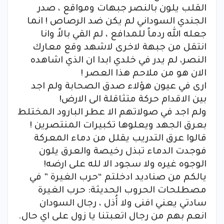
القلب يلون بالنصر جبهات ومواقع ، صدر
الجندي السوداني لم يكن ضد الرصاص ! انما
جعله الله ردماً للمدافع ، لم القي بالاً وانا
انتقل من جبهة لاخرى لاشهد وقع معارك
النصر، لم يدر في خلدي ابدا ان الذي اشاهده
الان هو من ملاحم هذا العصر !
ارى في عيون هؤلاء صدق الصحابة ولم اجد
بين الاقدام حركة متثاقلة الى الارض!
ولم اجد في صولاتهم الا عطر البارود المختلط
بعرق الجهد ويعلوها تكبيرات المنتصرين !
قالوا عرق التدريب يقلل من دماء المعركة
فوجدت الدماء تبذل رخيصة والعرق يلون
الوجوه غيره ولا سجود الا لله على ارضه!
يالكم من صناديد ادخلتم “حرب الغيرة ” في
مصطلحات الحروب الحديثة: حرب الغيرة
سادتي يعني افنى ولا أُذل ، رجال السودان
انعم بهم من رجال اتعبتنا يا زول على اي حال.