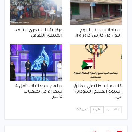
سياحة بريدية.. اليوم
مركز شباب بحري يشهد
الاول من مارس مرور ١٢٥…
المنتدى الثقافي
قاسم إسطنبولي يطلق
بينهم سودانية.. تأهل 4
أسبوع الفيلم السوداني
شعراء في تصفيات
في…
«أمير…
السابق
التالي
1 من 272