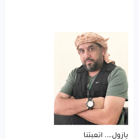
يازول…. اتعبتنا