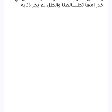
خدر امها تطـــــالعنا والطل لم يجر ذئابه