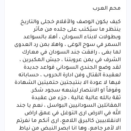
محم العرب
كيف يكون الوصف والأقلام خجلى والتاريخ
ينتظر ما سيُكتب على جلده من مآثر
وبطولات لابناء السودان ، أهلا بالسواعد
السمر في سوح الوغى ، واهلا بمن رد العدوى
لما بغى ، رافقت جند السودان في معارك
الشرف في يمن عروبتنا ، جيش المكبرين ،
لقد وضع الجندي السوداني قواعد جديدة
لعقيدة القتال وفن ادارة الحروب ، حساباته
فيها لا عودة الا بنتيجتين حتميتين الشهادة
وقوفاً او الانتصار ليتبعه سجود شكر.
ثقة بالله عالية غالية ، جزء من عقيدة
المقاتلين السودانيين البواسل ، نعم يا جند
الله في الارض ارى التوغل في عمق اراض
الانقلابيين كالبرق اللامع، ارى أنكم ما نفرتم
الا لأمر جامع، وها انا ابصر النبض من نياط