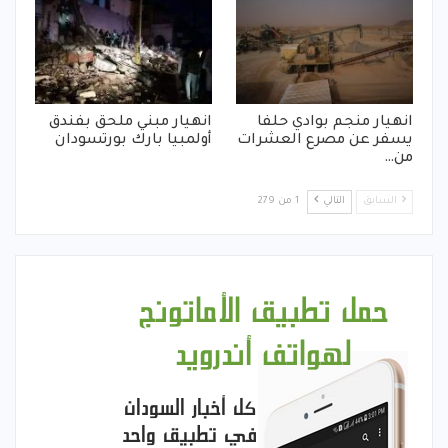
انهيار منجم بوادي حلفا
انهيار مبني ملحق بفندق
يسفر عن مصرع العشرات
أولمبيا بارك بورتسودان
من…
السابق
التالي
1 من 279