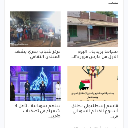
عبد…
سياحة بريدية.. اليوم
مركز شباب بحري يشهد
الاول من مارس مرور ١٢٥…
المنتدى الثقافي
قاسم إسطنبولي يطلق
بينهم سودانية.. تأهل 4
أسبوع الفيلم السوداني
شعراء في تصفيات
في…
«أمير…