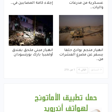
عسكرية من مدرعات
إجلاء كافة المصابين في…
واليات…
انهيار منجم بوادي حلفا
انهيار مبني ملحق بفندق
يسفر عن مصرع العشرات
أولمبيا بارك بورتسودان
من…
السابق
التالي
1 من 279