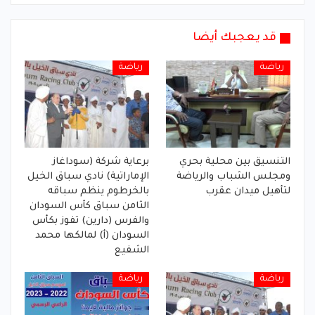
قد يعجبك أيضا
رياضة
رياضة
التنسيق بين محلية بحري
برعاية شركة (سوداغاز
ومجلس الشباب والرياضة
الإماراتية) نادي سباق الخيل
لتأهيل ميدان عقرب
بالخرطوم ينظم سباقه
الثامن سباق كأس السودان
والفرس (دارين) تفوز بكأس
السودان (أ) لمالكها محمد
الشفيع
رياضة
رياضة