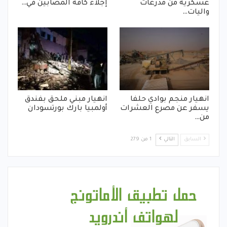
عسكرية من مدرعات
إجلاء كافة المصابين في…
واليات…
انهيار منجم بوادي حلفا
انهيار مبني ملحق بفندق
يسفر عن مصرع العشرات
أولمبيا بارك بورتسودان
من…
السابق
التالي
1 من 279