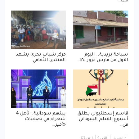
عبد…
سياحة بريدية.. اليوم
مركز شباب بحري يشهد
الاول من مارس مرور ١٢٥…
المنتدى الثقافي
قاسم إسطنبولي يطلق
بينهم سودانية.. تأهل 4
أسبوع الفيلم السوداني
شعراء في تصفيات
في…
«أمير…
السابق
التالي
1 من 272