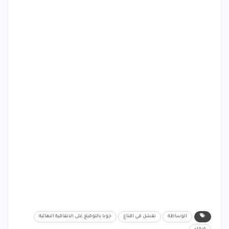
الوساطة
تفشل في اقناع
جوبا بالتوقيع على الاتفاقية النهائية