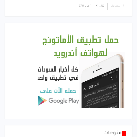
السابق
التالي
1 من 279
منوعات