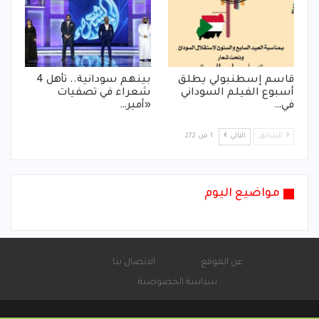
قاسم إسطنبولي يطلق
بينهم سودانية.. تأهل 4
أسبوع الفيلم السوداني
شعراء في تصفيات
في…
«أمير…
السابق
التالي
1 من 272
مواضيع اليوم
عن الموقع
الاتصال بنا
سياسة الخصوصية