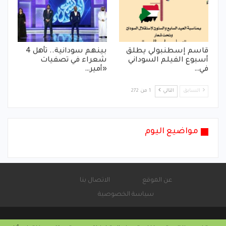
قاسم إسطنبولي يطلق
بينهم سودانية.. تأهل 4
أسبوع الفيلم السوداني
شعراء في تصفيات
في…
«أمير…
السابق
التالي
1 من 272
مواضيع اليوم
عن الموقع
الاتصال بنا
سياسة الخصوصية