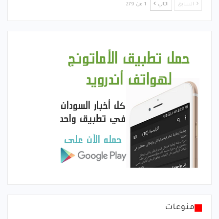
السابق
التالي
1 من 279
منوعات