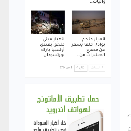
واليات…
انهيار منجم
انهيار مبني
بوادي حلفا يسفر
ملحق بفندق
عن مصرع
أولمبيا بارك
العشرات من…
بورتسودان
السابق
التالي
1 من 279
ر
ت