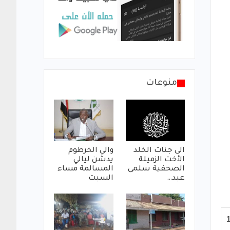
منوعات
الى جنات الخلد
والي الخرطوم
الأخت الزميلة
يدشن ليالي
الصحفية سلمى
المسالمة مساء
عبد…
السبت