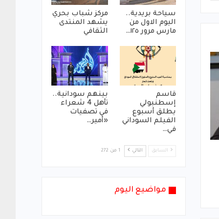
سياحة بريدية..
مركز شباب بحري
اليوم الاول من
يشهد المنتدى
مارس مرور ١٢٥…
الثقافي
قاسم
بينهم سودانية..
إسطنبولي
تأهل 4 شعراء
يطلق أسبوع
في تصفيات
الفيلم السوداني
«أمير…
في…
السابق
التالي
1 من 272
مواضيع اليوم