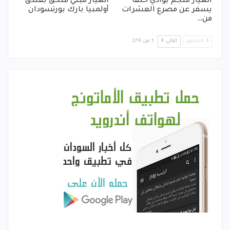
انهيار منجم بوادي حلفا
انهيار مبني ملحق بفندق
يسفر عن مصرع العشرات
أولمبيا بارك بورتسودان
من…
السابق
التالي
1 من 279