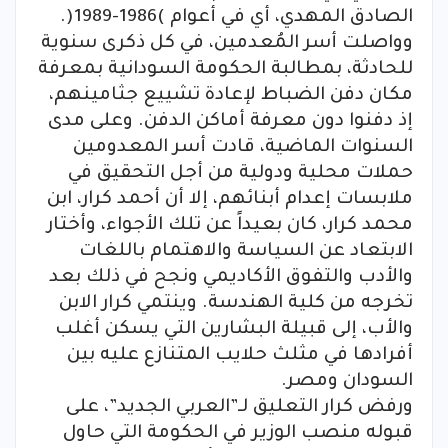
الصادق المهدي، أي في أعوام )1986-1989(.
وواصلت أسر المُعدمين، في كل ذكرى سنوية
للحادثة، بمطالبة الحكومة السودانية بمعرفة
مكان دفن الضباط لإعادة تشييع جثامينهم،
إذ دفنوا دون معرفة أماكن الدفن. وعلى مدى
السنوات الماضية، قادت أسر المعدومين
حملات محلية ودولية من أجل التحقيق في
ملابسات إعدام أبنائهم، إلا أن أحمد كرار، ابن
محمد كرار، كان بعيداً عن تلك الأجواء، وأختار
الابتعاد عن السياسة والاهتمام باللغات
والأدب والتفوق الأكاديمي ونجح في ذلك بعد
تخرجه من كلية الهندسة. وينتمي كرار الابن
والأب، إلى قبيلة البشارين التي يسكن أغلب
أفرادها في مثلث حلايب المتنازع عليه بين
السودان ومصر.
ورفض كرار التعليق لـ”العربي الجديد”، على
قبوله منصب الوزير في الحكومة التي حاول