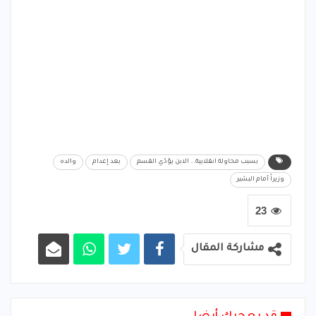
بسبب محاولة انقلابية… الابن يؤدّي القسم
بعد إعدام
والده
وزيراً أمام البشير
23
مشاركة المقال