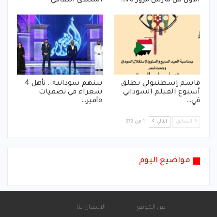
الاول من مارس مرور ١٢٥…
المنتدى الثقافي
قاسم إسطنبولي يطلق
بينهم سودانية.. تأهل 4
أسبوع الفيلم السوداني
شعراء في تصفيات
في…
«أمير…
السابق
التالي
1 من 272
مواضيع اليوم
عن الموقع
الاتصال بنا