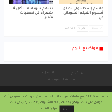
قاسم إسطنبولي يطلق
بينهم سودانية.. تأهل 4
أسبوع الفيلم السوداني
شعراء في تصفيات
في…
«أمير…
السابق
التالي
1 من 272
مواضيع اليوم
عن الموقع
الاتصال بنا
سياسة الخصوصية
يستخدم هذا الموقع ملفات تعريف الارتباط لتحسين تجربتك. سنفترض أنك
© 2026 - موقع الأماتونج.
موافق على ذلك ، ولكن يمكنك إلغاء الاشتراك إذا كنت ترغب في ذلك.
التركيب والاستضافة من
كريستا هوست
قبول
قراءة المزيد