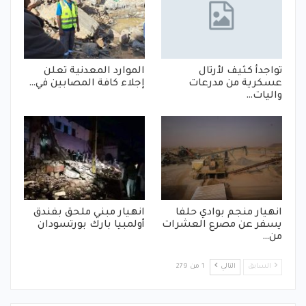
تواجدأ كثيف لأرتال
الموارد المعدنية تعلن
عسكرية من مدرعات
إجلاء كافة المصابين في…
واليات…
انهيار منجم بوادي حلفا
انهيار مبني ملحق بفندق
يسفر عن مصرع العشرات
أولمبيا بارك بورتسودان
من…
السابق
التالي
1 من 279