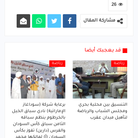
26
مشاركة المقال
قد يعجبك أيضا
رياضة
رياضة
التنسيق بين محلية بحري
برعاية شركة (سوداغاز
ومجلس الشباب والرياضة
الإماراتية) نادي سباق الخيل
لتأهيل ميدان عقرب
بالخرطوم ينظم سباقه
الثامن سباق كأس السودان
والفرس (دارين) تفوز بكأس
السودان (أ) لمالكها محمد