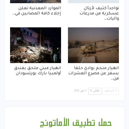
تواجدأ كثيف لأرتال
الموارد المعدنية تعلن
عسكرية من مدرعات
إجلاء كافة المصابين في…
واليات…
انهيار منجم بوادي حلفا
انهيار مبني ملحق بفندق
يسفر عن مصرع العشرات
أولمبيا بارك بورتسودان
من…
السابق
التالي
1 من 279