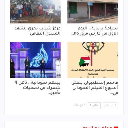
سياحة بريدية.. اليوم
مركز شباب بحري يشهد
الاول من مارس مرور ١٢٥…
المنتدى الثقافي
قاسم إسطنبولي يطلق
بينهم سودانية.. تأهل 4
أسبوع الفيلم السوداني
شعراء في تصفيات
في…
«أمير…
السابق
التالي
1 من 272