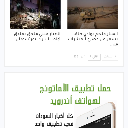
انهيار منجم بوادي حلفا
انهيار مبني ملحق بفندق
يسفر عن مصرع العشرات
أولمبيا بارك بورتسودان
من…
السابق
التالي
1 من 279