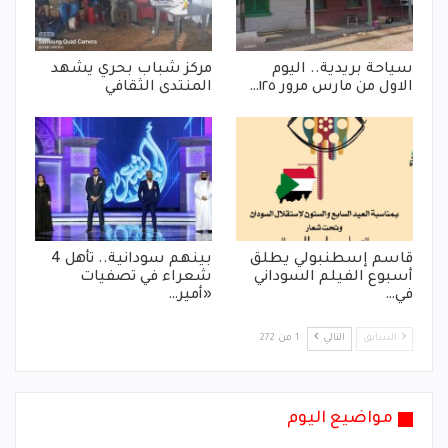
سياحة بريدية.. اليوم
مركز شباب بحري يشهد
الاول من مارس مرور ١٢٥…
المنتدى الثقافي
قاسم إسطنبولي يطلق
بينهم سودانية.. تأهل 4
أسبوع الفيلم السوداني
شعراء في تصفيات
في…
«أمير…
السابق
التالي
1 من 272
مواضيع اليوم