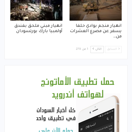
انهيار منجم بوادي حلفا
انهيار مبني ملحق بفندق
يسفر عن مصرع العشرات
أولمبيا بارك بورتسودان
من…
السابق
التالي
1 من 279