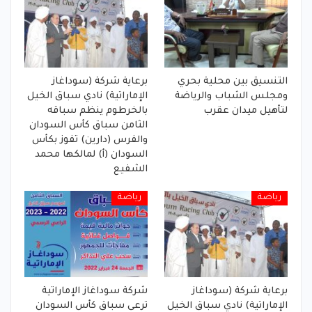
التنسيق بين محلية بحري
برعاية شركة (سوداغاز
ومجلس الشباب والرياضة
الإماراتية) نادي سباق الخيل
لتأهيل ميدان عقرب
بالخرطوم ينظم سباقه
الثامن سباق كأس السودان
والفرس (دارين) تفوز بكأس
السودان (أ) لمالكها محمد
الشفيع
رياضة
رياضة
برعاية شركة (سوداغاز
شركة سوداغاز الإماراتية
الإماراتية) نادي سباق الخيل
ترعى سباق كأس السودان