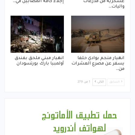
عسكرية من مدرعات
إجلاء كافة المصابين في…
واليات…
انهيار منجم بوادي حلفا
انهيار مبني ملحق بفندق
يسفر عن مصرع العشرات
أولمبيا بارك بورتسودان
من…
السابق
التالي
1 من 279