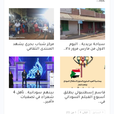
عبد…
سياحة بريدية.. اليوم
مركز شباب بحري يشهد
الاول من مارس مرور ١٢٥…
المنتدى الثقافي
قاسم إسطنبولي يطلق
بينهم سودانية.. تأهل 4
أسبوع الفيلم السوداني
شعراء في تصفيات
في…
«أمير…
السابق
التالي
1 من 272