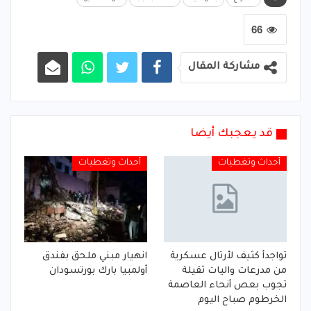
66
مشاركة المقال
قد يعجبك أيضا
أحداث وتغطيات
أحداث وتغطيات
تواجدأ كثيف لأرتال عسكرية
انهيار مبني ملحق بفندق
من مدرعات واليات ثقيلة
أولمبيا بارك بورتسودان
تجوب بعص أنحاء العاصمة
الخرطوم صباح اليوم