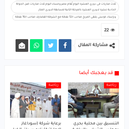
ثلاث مباريات في دوري العشرة اليوم تُقام عصر ومساء اليوم ثلاث مباريات ضن الجولة
الحادية عشرة لدوري العشرة بالمرحلة الثانية لمسابقة الدوري المتاز
وبإستاد كوستي يلتقي المريخ صاحب الـ12 نقطة مع الشرطة القضارف صاحب الـ16 نقطة
22
مشاركة المقال
قد يعجبك أيضا
رياضة
رياضة
التنسيق بين محلية بحري
برعاية شركة (سوداغاز