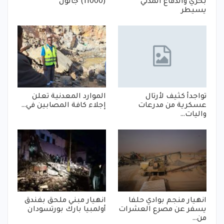
بحري والدفاع المدني
(11000) جالون
يسيطر
تواجدأ كثيف لأرتال
الموارد المعدنية تعلن
عسكرية من مدرعات
إجلاء كافة المصابين في…
واليات…
انهيار منجم بوادي حلفا
انهيار مبني ملحق بفندق
يسفر عن مصرع العشرات
أولمبيا بارك بورتسودان
من…