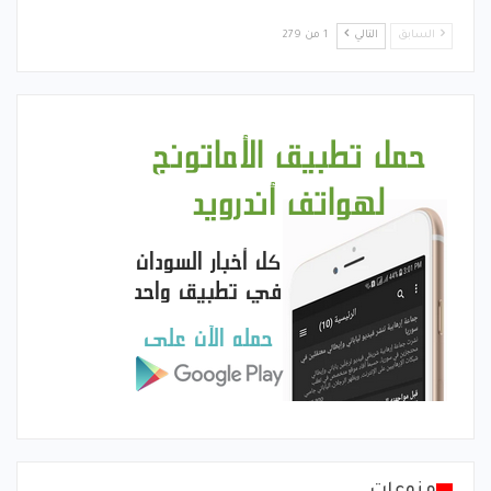
السابق
التالي
1 من 279
منوعات