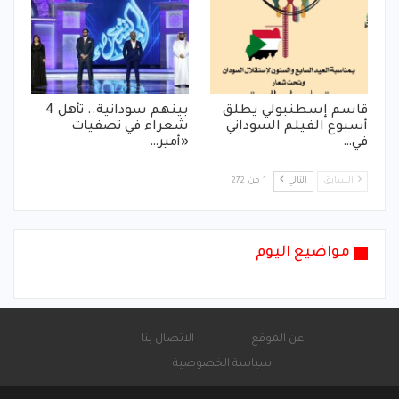
قاسم إسطنبولي يطلق
بينهم سودانية.. تأهل 4
أسبوع الفيلم السوداني
شعراء في تصفيات
في…
«أمير…
السابق
التالي
1 من 272
مواضيع اليوم
عن الموقع
الاتصال بنا
سياسة الخصوصية