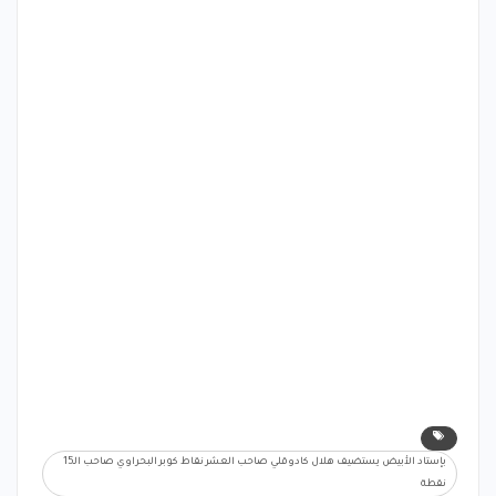
بإستاد الأبيض يستضيف هلال كادوقلي صاحب العشر نقاط كوبر البحراوي صاحب الـ15
نقطة