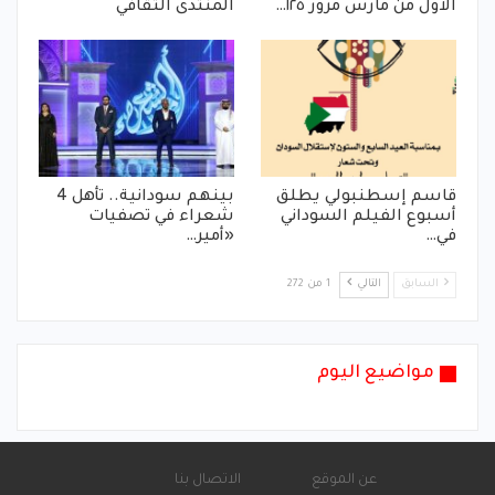
الاول من مارس مرور ١٢٥…
المنتدى الثقافي
قاسم إسطنبولي يطلق
بينهم سودانية.. تأهل 4
أسبوع الفيلم السوداني
شعراء في تصفيات
في…
«أمير…
السابق
التالي
1 من 272
مواضيع اليوم
عن الموقع
الاتصال بنا