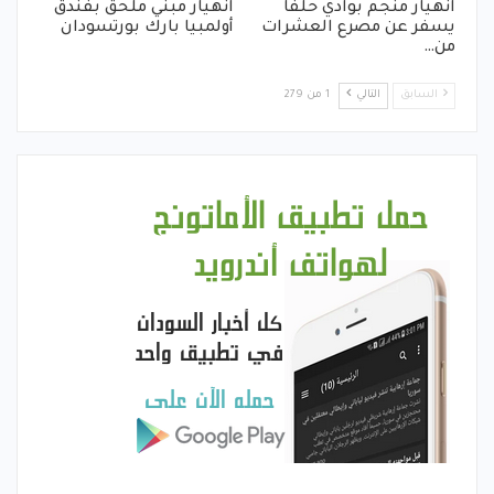
انهيار منجم بوادي حلفا
انهيار مبني ملحق بفندق
يسفر عن مصرع العشرات
أولمبيا بارك بورتسودان
من…
السابق
التالي
1 من 279