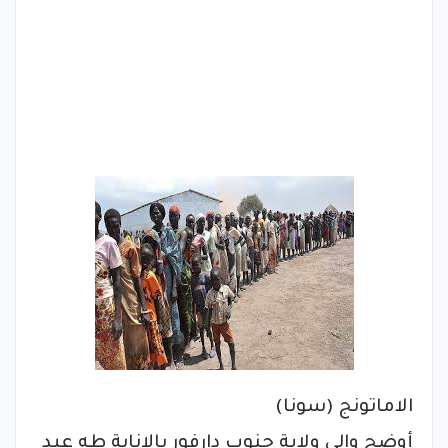
الاماتونج (سونا)
أوضح والي ولاية جنوب دارفور بالإنابة طه عبد