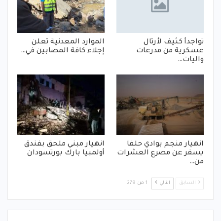
تواجدأ كثيف لأرتال
الموارد المعدنية تعلن
عسكرية من مدرعات
إجلاء كافة المصابين في…
واليات…
انهيار منجم بوادي حلفا
انهيار مبني ملحق بفندق
يسفر عن مصرع العشرات
أولمبيا بارك بورتسودان
من…
السابق
التالي
1 من 279