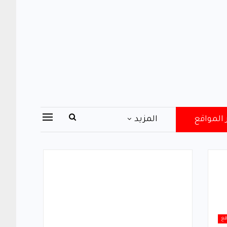
 المواقع
المزيد
قع