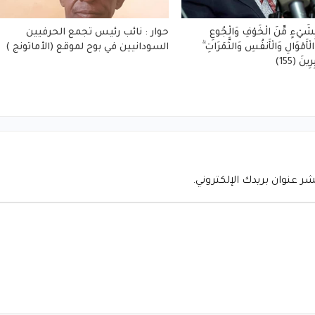
م بِشَيْءٍ مِّنَ الْخَوْفِ وَالْجُوعِ
حوار : نائب رئيس تجمع الحرفيين
ْأَمْوَالِ وَالْأَنفُسِ وَالثَّمَرَاتِ ۗ
السودانيين في بوح لموقع (الأماتونج )
ينَ (155)
شر عنوان بريدك الإلكتروني.