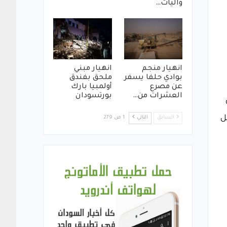
واليات…
انهيار منجم
انهيار مبني
بوادي حلفا يسفر
ملحق بفندق
عن مصرع
أولمبيا بارك
العشرات من…
بورتسودان
ل
السابق
التالي
1 من 279