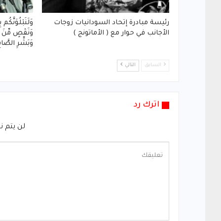
رئيسة مبادرة إتحاد السودانيات زوجات
وَلَنَبْلُوَنَّكُ
الأجانب في حوار مع ( الأماتونج )
وَنَقْصٍ مِّنَ ال
وَبَشِّرِ الصَّابِرِ
السابق
التالي
اترك رد
لن يتم ن