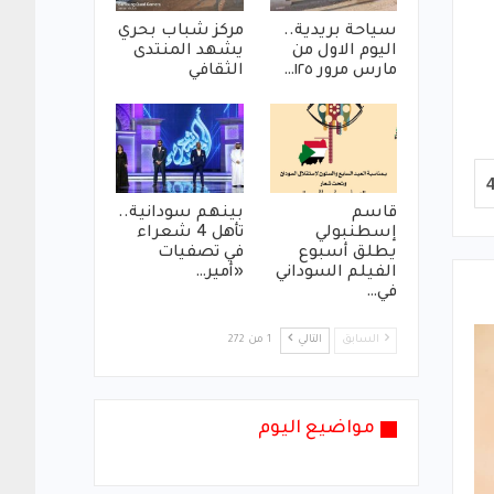
سياحة بريدية..
مركز شباب بحري
اليوم الاول من
يشهد المنتدى
مارس مرور ١٢٥…
الثقافي
قاسم
بينهم سودانية..
إسطنبولي
تأهل 4 شعراء
يطلق أسبوع
في تصفيات
الفيلم السوداني
«أمير…
في…
السابق
التالي
1 من 272
مواضيع اليوم