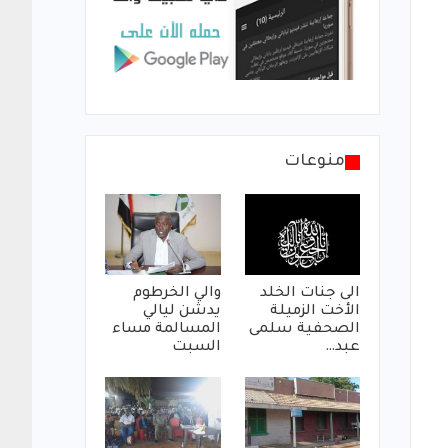
منوعات
الى جنات الخلد
والي الخرطوم
الأخت الزميلة
يدشن ليالي
الصحفية سلمى
المسالمة مساء
عبد…
السبت