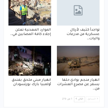
تواجدأ كثيف لأرتال
الموارد المعدنية تعلن
عسكرية من مدرعات
إجلاء كافة المصابين في…
واليات…
انهيار منجم بوادي حلفا
انهيار مبني ملحق بفندق
يسفر عن مصرع العشرات
أولمبيا بارك بورتسودان
من…
السابق
التالي
1 من 279