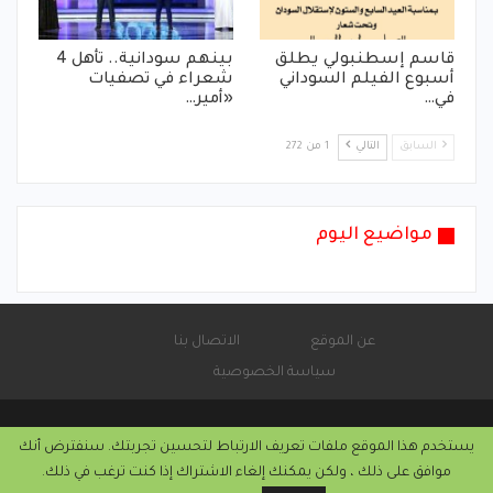
قاسم إسطنبولي يطلق
بينهم سودانية.. تأهل 4
أسبوع الفيلم السوداني
شعراء في تصفيات
في…
«أمير…
السابق
التالي
1 من 272
مواضيع اليوم
عن الموقع
الاتصال بنا
سياسة الخصوصية
يستخدم هذا الموقع ملفات تعريف الارتباط لتحسين تجربتك. سنفترض أنك
© 2026 - موقع الأماتونج.
موافق على ذلك ، ولكن يمكنك إلغاء الاشتراك إذا كنت ترغب في ذلك.
التركيب والاستضافة من
كريستا هوست