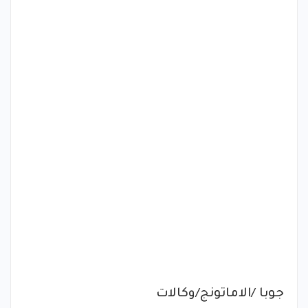
جوبا /الاماتونج/وكالات