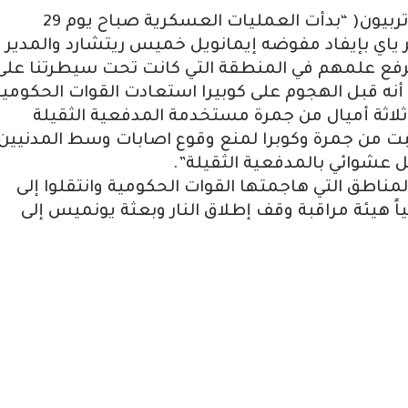
وأضاف البيان الذي أطلعت عليه )سودان تربيون( “بدأت العمليات العسكرية صباح يوم 29
لاية نهر ياي بإيفاد مفوضه إيمانويل خميس ريتشارد والمدير
 لرفع علمهم في المنطقة التي كانت تحت سيطرتنا على
 أنه قبل الهجوم على كوبيرا استعادت القوات الحكومية
ثلاثة أميال من جمرة مستخدمة المدفعية الثقيلة
حبت من جمرة وكوبرا لمنع وقوع اصابات وسط المدنيين
شوائي بالمدفعية الثقيلة”.
 المناطق التي هاجمتها القوات الحكومية وانتقلوا إلى
ياً هيئة مراقبة وقف إطلاق النار وبعثة يونميس إلى