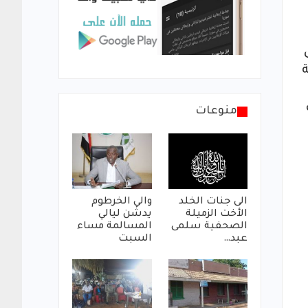
منوعات
الى جنات الخلد
والي الخرطوم
الأخت الزميلة
يدشن ليالي
الصحفية سلمى
المسالمة مساء
عبد…
السبت