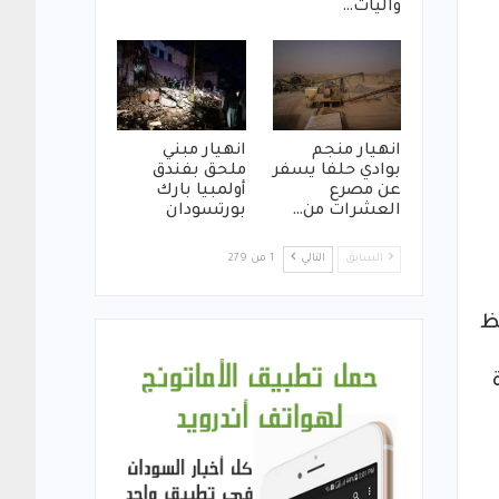
واليات…
انهيار منجم
انهيار مبني
بوادي حلفا يسفر
ملحق بفندق
عن مصرع
أولمبيا بارك
العشرات من…
بورتسودان
السابق
التالي
1 من 279
ظ
مرة