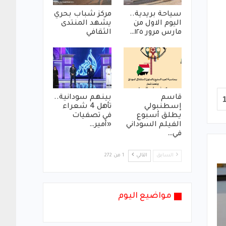
سياحة بريدية..
مركز شباب بحري
اليوم الاول من
يشهد المنتدى
مارس مرور ١٢٥…
الثقافي
قاسم
بينهم سودانية..
إسطنبولي
تأهل 4 شعراء
يطلق أسبوع
في تصفيات
الفيلم السوداني
«أمير…
في…
السابق
التالي
1 من 272
مواضيع اليوم