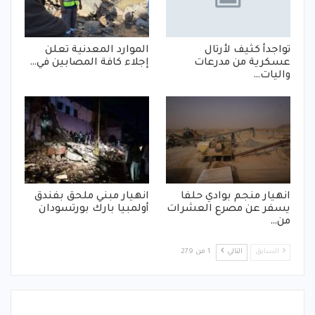
تواجدأ كثيف لأرتال
الموارد المعدنية تعلن
عسكرية من مدرعات
إجلاء كافة المصابين في…
واليات…
انهيار منجم بوادي حلفا
انهيار مبني ملحق بفندق
يسفر عن مصرع العشرات
أولمبيا بارك بورتسودان
من…
السابق
التالي
1 من 279