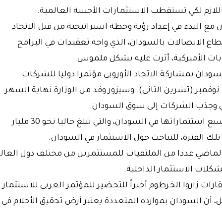
 اللازم لكي تستقطب الاستثمارات الأجنبية العالمية.
 مع البدء في إعداد رؤية وخطة استراتيجية من قبل الاتحاد
طاع الاتصالات بالسودان، الذي واجه تعقيدات في البرامج
بات الأميركية، أثرت عليه بشكل ملموس.
سودان بمشاركة الاتحاد الأوروبي مؤتمرا دوليا للشركات
وفمبر (تشرين الثاني). وسيزور وفد من الوزارة نهاية الشهر
ولي وجذب الشركات إلى سوق السودان.
وأعلنت السعودية بداية العام الجاري عزمها توسيع استثماراتها في السودان، والتي تبلغ حاليا نحو 30 مليار
 الماضي عددا من الملتقيات للمستثمرين من مختلف دول العالم
شكلات الاستثمار الداخلية.
ات زاروا الخرطوم أخيراً للتحضير للمؤتمر العربي للاستثمار
ل، أن السودان بموارده المتعددة يعتبر أرض تحقيق الأحلام في