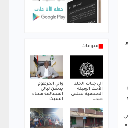
ر
منوعات
الى جنات الخلد
والي الخرطوم
.
الأخت الزميلة
يدشن ليالي
الصحفية سلمى
المسالمة مساء
عبد…
السبت
ي
ة