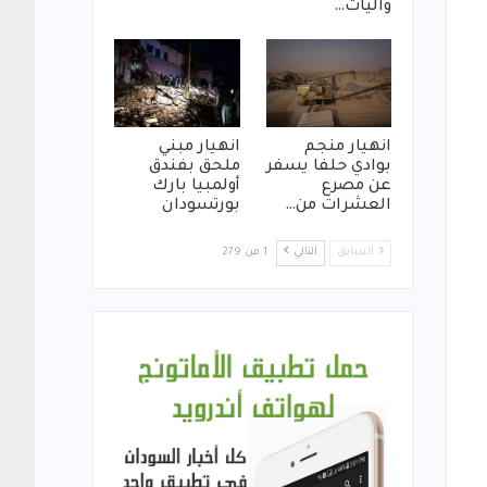
واليات…
انهيار منجم
انهيار مبني
بوادي حلفا يسفر
ملحق بفندق
عن مصرع
أولمبيا بارك
العشرات من…
بورتسودان
السابق
التالي
1 من 279