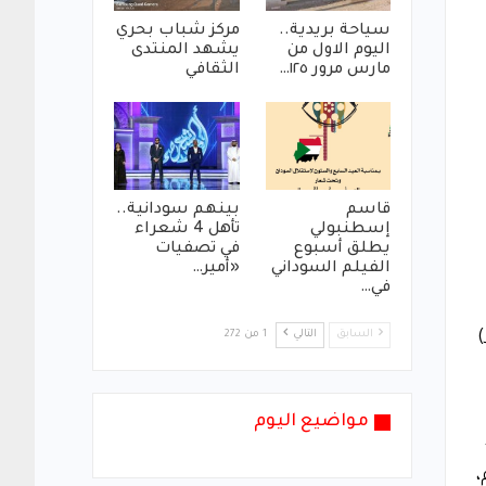
سياحة بريدية..
مركز شباب بحري
اليوم الاول من
يشهد المنتدى
مارس مرور ١٢٥…
الثقافي
قاسم
بينهم سودانية..
إسطنبولي
تأهل 4 شعراء
يطلق أسبوع
في تصفيات
الفيلم السوداني
«أمير…
في…
)
السابق
التالي
1 من 272
مواضيع اليوم
،