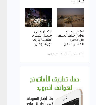
واليات…
انهيار منجم
انهيار مبني
بوادي حلفا يسفر
ملحق بفندق
عن مصرع
أولمبيا بارك
العشرات من…
بورتسودان
السابق
التالي
1 من 279