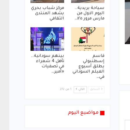
سياحة بريدية..
مركز شباب بحري
اليوم الاول من
يشهد المنتدى
مارس مرور ١٢٥…
الثقافي
قاسم
بينهم سودانية..
إسطنبولي
تأهل 4 شعراء
يطلق أسبوع
في تصفيات
الفيلم السوداني
«أمير…
في…
السابق
التالي
1 من 272
مواضيع اليوم