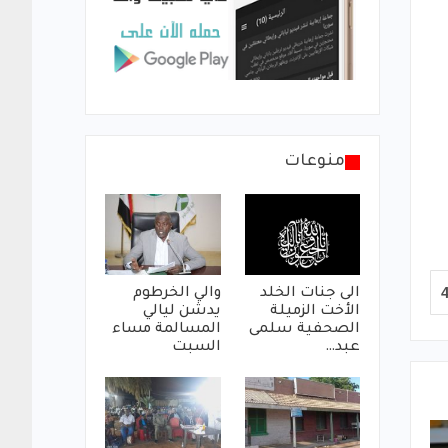
منوعات
الى جنات الخلد
والي الخرطوم
الأخت الزميلة
يدشن ليالي
الصحفية سلمى
المسالمة مساء
عبد…
السبت