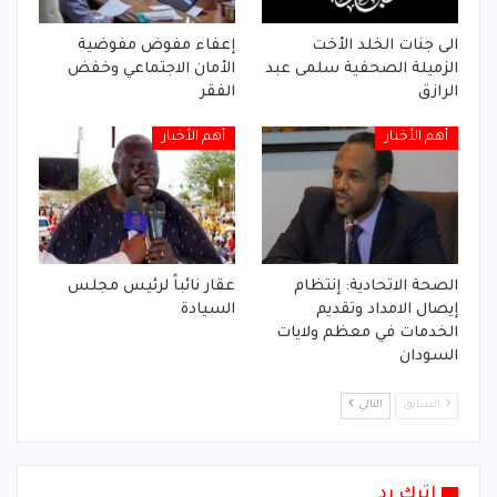
الى جنات الخلد الأخت
إعفاء مفوض مفوضية
الزميلة الصحفية سلمى عبد
الأمان الاجتماعي وخفض
الرازق
الفقر
أهم الأخبار
أهم الأخبار
الصحة الاتحادية: إنتظام
عقار نائباً لرئيس مجلس
إيصال الامداد وتقديم
السيادة
الخدمات في معظم ولايات
السودان
السابق
التالي
اترك رد